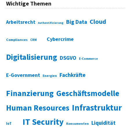
Wichtige Themen
Cloud
Big Data
Arbeitsrecht
Authentifizierung
Cybercrime
Compliances
CRM
Digitalisierung
DSGVO
E-Commerce
Fachkräfte
E-Government
Energien
Finanzierung
Geschäftsmodelle
Infrastruktur
Human Resources
IT Security
Liquidität
IoT
Konsumenten