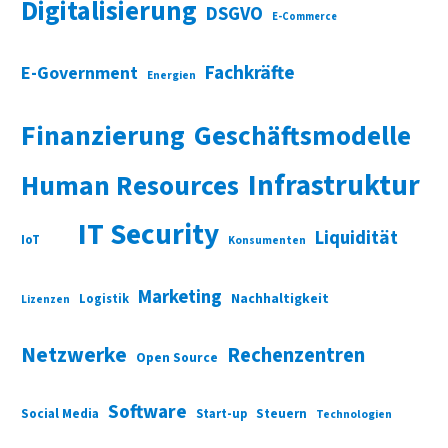
Digitalisierung
DSGVO
E-Commerce
Fachkräfte
E-Government
Energien
Finanzierung
Geschäftsmodelle
Infrastruktur
Human Resources
IT Security
Liquidität
IoT
Konsumenten
Marketing
Nachhaltigkeit
Logistik
Lizenzen
Netzwerke
Rechenzentren
Open Source
Software
Social Media
Start-up
Steuern
Technologien