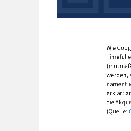
Wie Googl
Timeful e
(mutmaßl
werden, 
namentli
erklärt 
die Akqui
(Quelle: