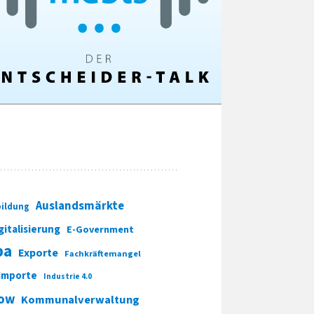
Auslandsmärkte
ildung
gitalisierung
E-Government
pa
Exporte
Fachkräftemangel
Importe
Industrie 4.0
ow
Kommunalverwaltung