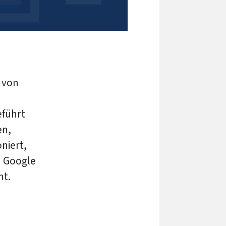
e von
eführt
en,
oniert,
h Google
nt.