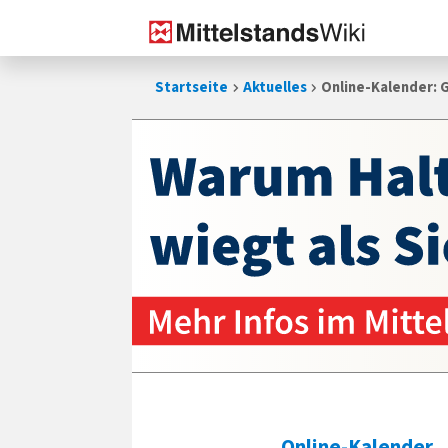
Zum
Startseite
Aktuelles
Online-Kalender: 
Inhalt
springen
Online-Kalender