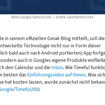
Bild: Google Gemini/stk — Grafik: GeoPattern/stk
e in seinem offiziellen Gmail-Blog mitteilt, soll di
ntwickelte Technologie nicht nur in Form dieser
ich bald auch nach Android portierten) App fortg
sondern auch in Googles eigene Produkte einfließ
ch den Calendar und die
Inbox
. Wie Timeful funkti
am besten das
Einführungsvideo auf Vimeo
. Was sic
se hat kosten lassen, wurde zunächst nicht bekan
Google
/
Timeful
/
db
)