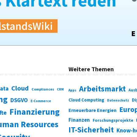
Weitere Themen
Cloud
Arbeitsmarkt
Data
Compliances
CRM
Ausb
Apps
ung
DSGVO
Di
Cloud Computing
Datenschutz
E-Commerce
Euro
Finanzierung
Erneuerbare Energien
fte
Finanzen
Forschungsprojekte
uman Resources
IT-Sicherheit
Know-h