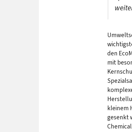
weite
Umweltsc
wichtigs
den EcoMe
mit beso
Kernsch
Spezialsa
komplexe
Herstell
kleinem 
gesenkt w
Chemical