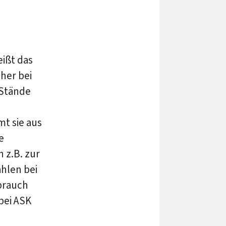
ißt das
her bei
 Stände
mt sie aus
e
 z.B. zur
hlen bei
brauch
bei ASK