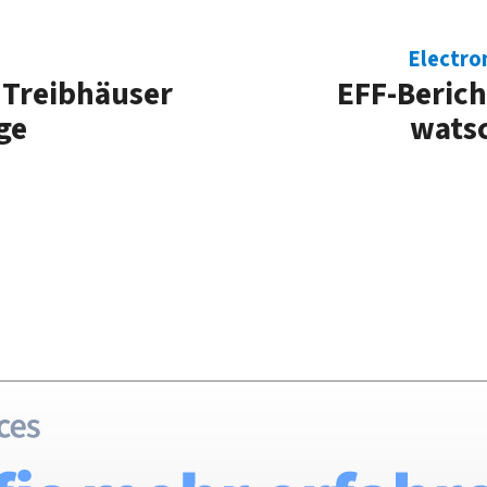
Electro
 Treibhäuser
EFF-Berich
ge
wats