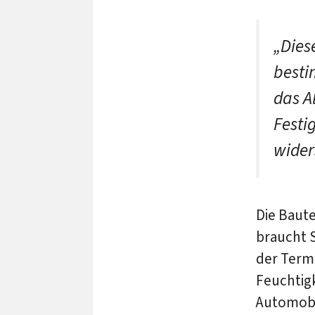
„Dies
besti
das A
Festi
wider
Die Baute
braucht S
der Termi
Feuchtigk
Automobil