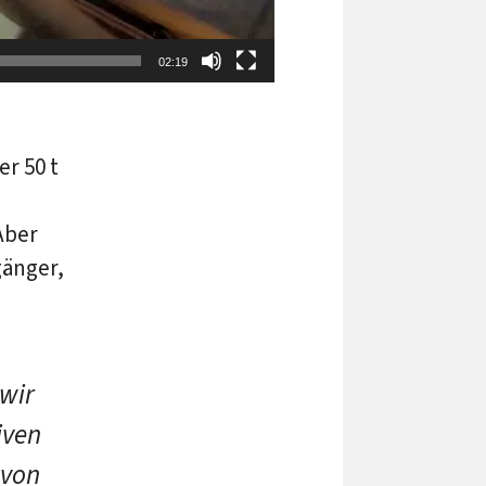
02:19
r 50 t
Aber
gänger,
 wir
iven
 von