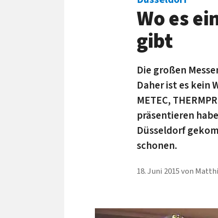
Wo es ei
gibt
Die großen Messen 
Daher ist es kein
METEC, THERMPROC
präsentieren habe
Düsseldorf gekomm
schonen.
18. Juni 2015
von
Matth