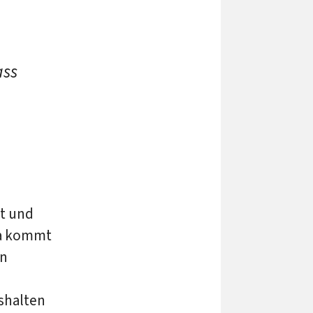
ass
st und
Da kommt
en
shalten