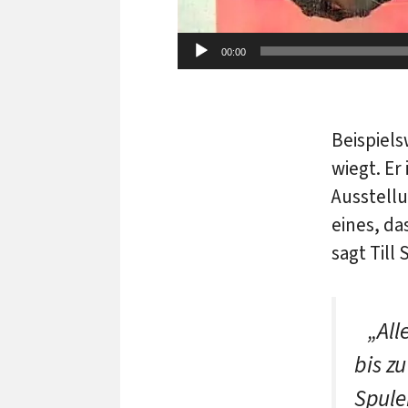
00:00
Beispiels
wiegt. Er
Ausstell
eines, da
sagt Till
„Alle
bis z
Spule