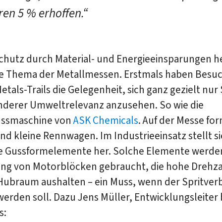
ren 5 % erhoffen.“
hutz durch Material- und Energieeinsparungen he
te Thema der Metallmessen. Erstmals haben Besuc
tals-Trails die Gelegenheit, sich ganz gezielt nur
nderer Umweltrelevanz anzusehen. So wie die
ussmaschine von
ASK Chemicals
. Auf der Messe for
nd kleine Rennwagen. Im Industrieeinsatz stellt si
 Gussformelemente her. Solche Elemente werden
ung von Motorblöcken gebraucht, die hohe Drehza
Hubraum aushalten – ein Muss, wenn der Spritver
erden soll. Dazu Jens Müller, Entwicklungsleiter 
s: