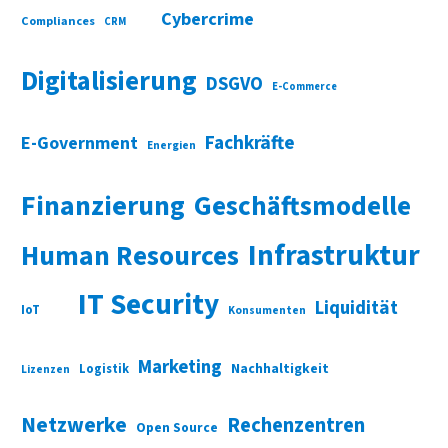
Cybercrime
Compliances
CRM
Digitalisierung
DSGVO
E-Commerce
Fachkräfte
E-Government
Energien
Finanzierung
Geschäftsmodelle
Infrastruktur
Human Resources
IT Security
Liquidität
IoT
Konsumenten
Marketing
Nachhaltigkeit
Logistik
Lizenzen
Netzwerke
Rechenzentren
Open Source