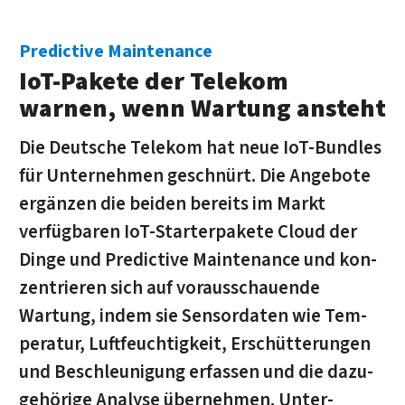
Predictive Main­tenance
IoT-Pakete der Telekom
warnen, wenn Wartung ansteht
Die Deutsche Telekom hat neue IoT-Bundles
für Unter­nehmen geschnürt. Die An­gebote
er­gänzen die beiden bereits im Markt
verfüg­baren IoT-Starter­pakete Cloud der
Dinge und Predictive Main­tenance und kon­
zentrieren sich auf voraus­schauende
Wartung, indem sie Sensor­daten wie Tem­
peratur, Luft­feuchtig­keit, Erschüt­terungen
und Beschleu­nigung erfassen und die dazu­
gehörige Analyse über­nehmen. Unter­