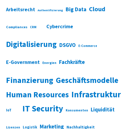
Cloud
Big Data
Arbeitsrecht
Authentifizierung
Cybercrime
Compliances
CRM
Digitalisierung
DSGVO
E-Commerce
Fachkräfte
E-Government
Energien
Finanzierung
Geschäftsmodelle
Infrastruktur
Human Resources
IT Security
Liquidität
IoT
Konsumenten
Marketing
Nachhaltigkeit
Logistik
Lizenzen