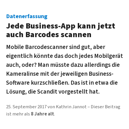
Datenerfassung
Jede Business-App kann jetzt
auch Bar­codes scannen
Mobile Barcode­scanner sind gut, aber
eigent­lich könnte das doch jedes Mobil­gerät
auch, oder? Man müsste dazu aller­dings die
Kamera­linse mit der je­weiligen Business-
Soft­ware kurz­schließen. Das ist in etwa die
Lösung, die Scan­dit vorgestellt hat.
25. September 2017
von
Kathrin Jannot
Dieser Beitrag
ist mehr als
8 Jahre alt
.