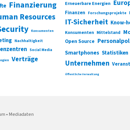
Euro
Finanzierung
Erneuerbare Energien
fte
Finanzen
Forschungsprojekte
uman Resources
IT-Sicherheit
Know-h
Security
Mo
Konsumenten
Konsumenten
Mittelstand
eting
Personalpol
Open Source
Nachhaltigkeit
enzentren
Social Media
Smartphones
Statistiken
Verträge
ogien
Unternehmen
Verans
Öffentliche Verwaltung
um
Mediadaten