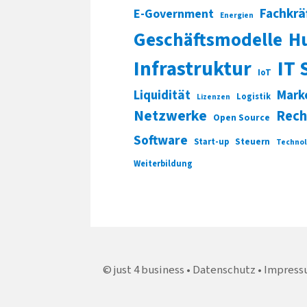
Fachkrä
E-Government
Energien
Geschäftsmodelle
H
Infrastruktur
IT 
IoT
Liquidität
Mark
Logistik
Lizenzen
Netzwerke
Rech
Open Source
Software
Start-up
Steuern
Technol
Weiterbildung
just 4 business
Datenschutz
Impress