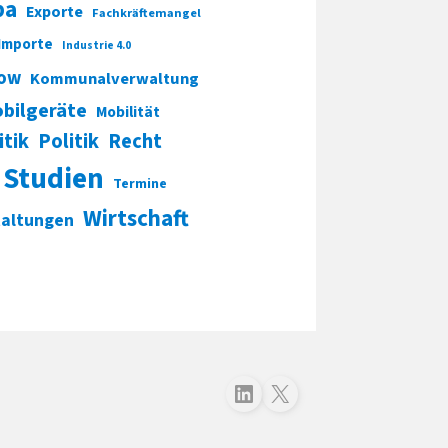
pa
Exporte
Fachkräftemangel
Importe
Industrie 4.0
ow
Kommunalverwaltung
bilgeräte
Mobilität
itik
Politik
Recht
Studien
Termine
Wirtschaft
taltungen
Folgen Sie uns auf LinkedIn
Folgen Sie uns auf X (Twitter)