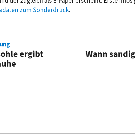
 und der zugleich als E-Paper erscheint. Erste Infos g
adaten zum Sonderdruck
.
dung
ohle er­gibt
Wann san­dig
chuhe