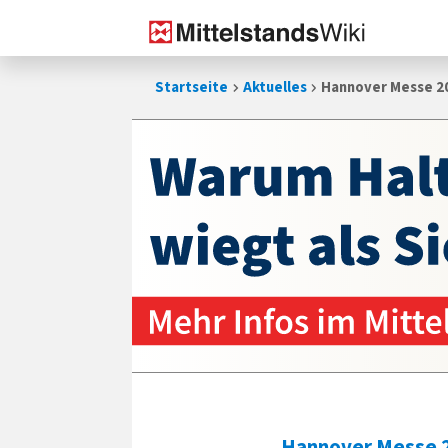
Zum
Startseite
Aktuelles
Hannover Messe 20
Inhalt
springen
Hannover Messe 