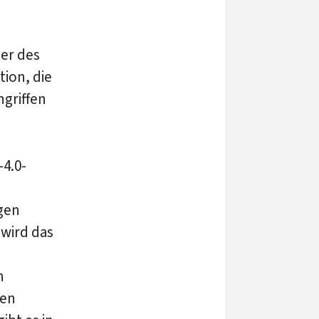
er des
ion, die
ngriffen
4.0-
gen
 wird das
n
gen