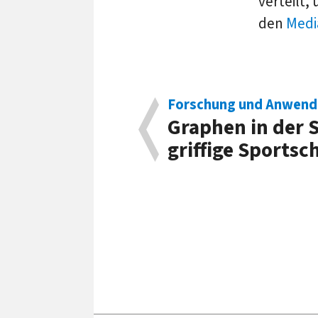
verteilt,
den
Medi
Forschung und Anwen
Graphen in der S
grif­fige Sports