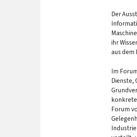
Der Ausst
Informat
Maschine
ihr Wisse
aus dem 
Im Forum 
Dienste,
Grundver
konkrete
Forum vo
Gelegenh
Industri