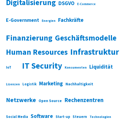
Digitalisierung
DSGVO
E-Commerce
Fachkräfte
E-Government
Energien
Finanzierung
Geschäftsmodelle
Infrastruktur
Human Resources
IT Security
Liquidität
IoT
Konsumenten
Marketing
Nachhaltigkeit
Logistik
Lizenzen
Netzwerke
Rechenzentren
Open Source
Software
Social Media
Start-up
Steuern
Technologien