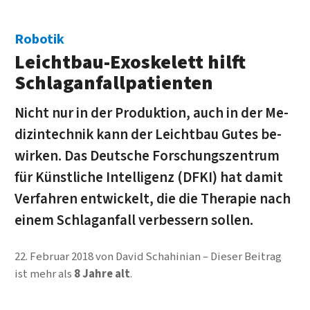
Robotik
Leicht­bau-Exo­skelett hilft
Schlag­anfall­patienten
Nicht nur in der Pro­duk­tion, auch in der Me­
di­zin­technik kann der Leicht­bau Gutes be­
wirken. Das Deut­sche For­schungs­zentrum
für Künst­liche In­tel­li­genz (DFKI) hat damit
Ver­fahren ent­wickelt, die die The­ra­pie nach
einem Schlag­anfall ver­bes­sern sollen.
22. Februar 2018
von
David Schahinian
Dieser Beitrag
ist mehr als
8 Jahre alt
.