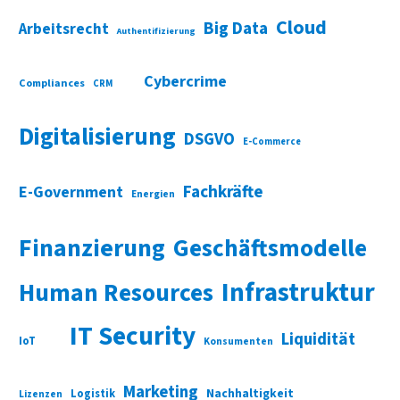
Cloud
Big Data
Arbeitsrecht
Authentifizierung
Cybercrime
Compliances
CRM
Digitalisierung
DSGVO
E-Commerce
Fachkräfte
E-Government
Energien
Finanzierung
Geschäftsmodelle
Infrastruktur
Human Resources
IT Security
Liquidität
IoT
Konsumenten
Marketing
Nachhaltigkeit
Logistik
Lizenzen