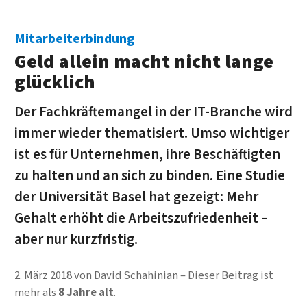
Mitarbeiterbindung
Geld allein macht nicht lange
glücklich
Der Fach­kräfte­mangel in der IT-Branche wird
immer wieder themati­siert. Umso wichtiger
ist es für Unter­nehmen, ihre Be­schäf­tigten
zu halten und an sich zu binden. Eine Studie
der Uni­versi­tät Basel hat gezeigt: Mehr
Gehalt erhöht die Arbeits­zufriedenheit –
aber nur kurzfristig.
2. März 2018
von
David Schahinian
Dieser Beitrag ist
mehr als
8 Jahre alt
.