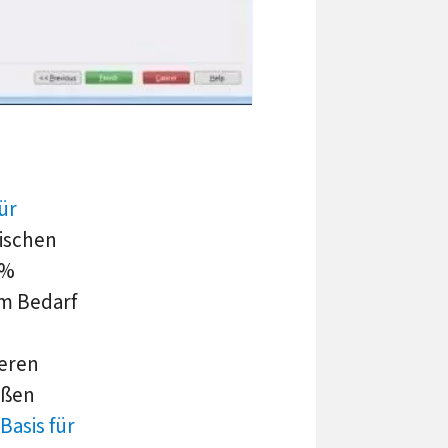
ür
dischen
 %
em Bedarf
teren
eßen
 Basis für