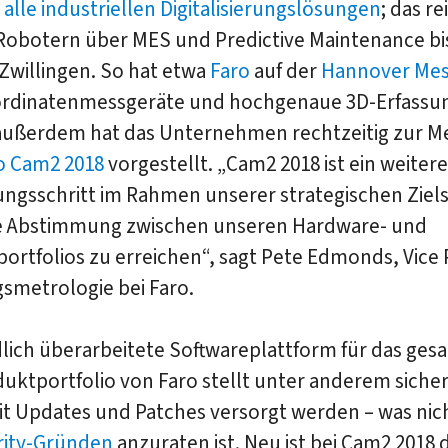
 alle industriellen Digitalisierungslösungen
; das r
Robotern über MES und Predictive Maintenance bi
 Zwillingen. So hat etwa
Faro
auf der
Hannover Mes
rdinatenmessgeräte und hochgenaue 3D-Erfassu
 außerdem hat das Unternehmen rechtzeitig zur Me
o Cam2 2018
vorgestellt. „Cam2 2018 ist ein weitere
ungsschritt im Rahmen unserer strategischen Ziel
e Abstimmung zwischen unseren Hardware- und
ortfolios zu erreichen“, sagt Pete Edmonds, Vice 
smetrologie bei Faro.
lich überarbeitete Softwareplattform für das ges
ktportfolio von Faro stellt unter anderem sicher,
t Updates und Patches versorgt werden – was nich
rity-Gründen
anzuraten ist. Neu ist bei Cam2 2018 