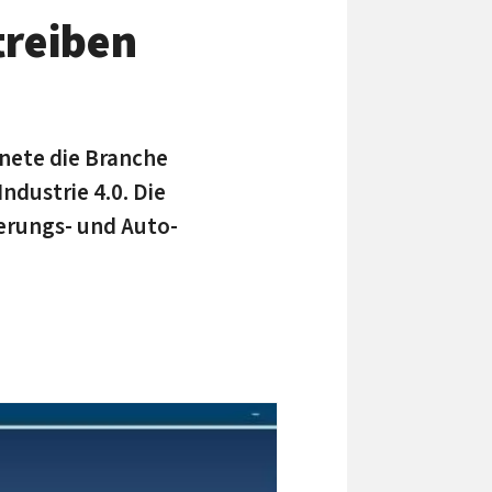
trei­ben
h­nete die Branche
n­dustrie 4.0. Die
sie­rungs- und Auto­