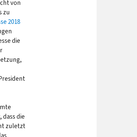
eicht von
s zu
se 2018
ngen
sse die
r
setzung,
President
amte
 dass die
t zuletzt
das