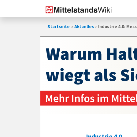
Zum
Startseite
Aktuelles
Industrie 4.0: Mess­t
Inhalt
springen
Industrie 4.0