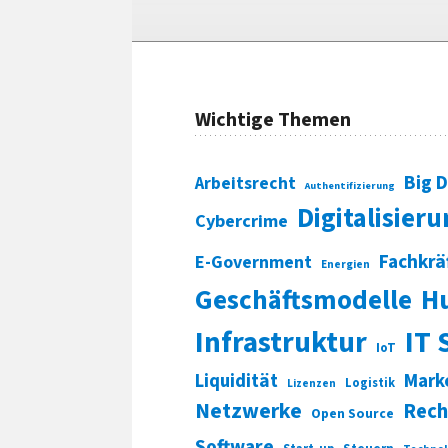
Wichtige Themen
Big 
Arbeitsrecht
Authentifizierung
Digitalisier
Cybercrime
Fachkrä
E-Government
Energien
Geschäftsmodelle
H
Infrastruktur
IT 
IoT
Liquidität
Mark
Logistik
Lizenzen
Netzwerke
Rech
Open Source
Software