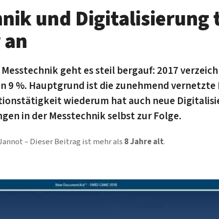
nik und Di­gi­ta­li­sie­rung 
 an
 Mess­technik geht es steil bergauf: 2017 ver­zeic
n 9 %. Haupt­grund ist die zu­neh­mend ver­netz­te I
i­tions­tätig­keit wie­derum hat auch neue Digi­tali­
ungen in der Mess­technik selbst zur Folge.
 Jannot
Dieser Beitrag ist mehr als
8 Jahre alt
.