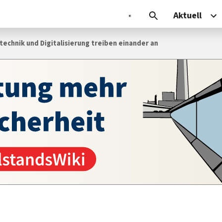
Aktuell
ech­nik und Di­gi­ta­li­sie­rung trei­ben einander an