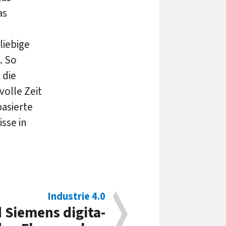
as
liebige
. So
 die
olle Zeit
asierte
sse in
Industrie 4.0
Sie­mens di­gi­ta­