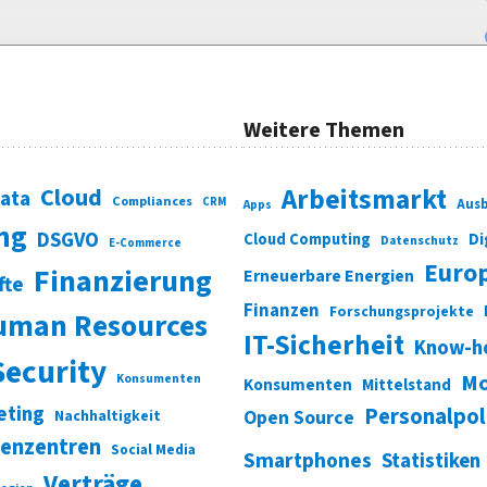
Weitere Themen
Cloud
Arbeitsmarkt
Data
Compliances
CRM
Ausb
Apps
ung
DSGVO
Di
Cloud Computing
Datenschutz
E-Commerce
Euro
Finanzierung
Erneuerbare Energien
fte
Finanzen
Forschungsprojekte
uman Resources
IT-Sicherheit
Know-h
Security
Mo
Konsumenten
Konsumenten
Mittelstand
eting
Personalpol
Open Source
Nachhaltigkeit
enzentren
Social Media
Smartphones
Statistiken
Verträge