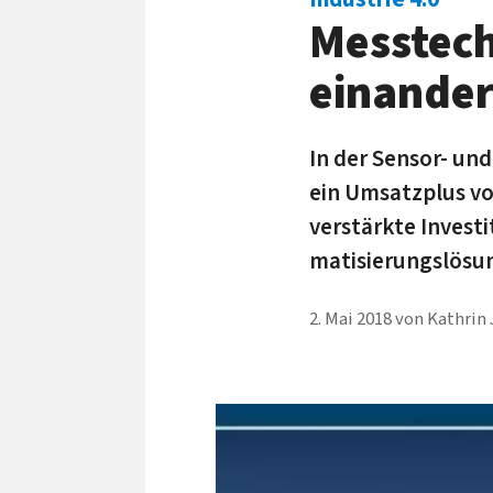
Mess­tech­
einander
In der Sensor- und
ein Um­satz­plus vo
ver­stärkte In­vest
ma­ti­sierungs­lös
2. Mai 2018
von
Kathrin