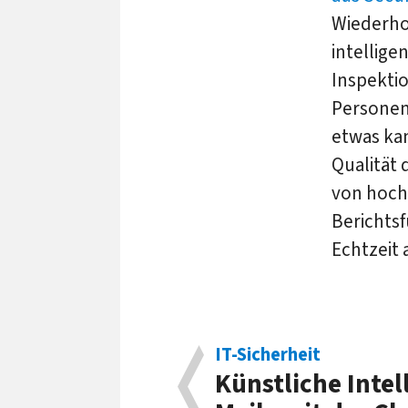
Wiederho
intellige
Inspekti
Personen
etwas kan
Qualität 
von hoch
Berichtsf
Echtzeit 
IT-Sicherheit
Künstliche In­tel