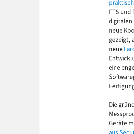
praktisch
FTS und 
digitalen
neue Koo
gezeigt,
neue
Far
Entwickl
eine eng
Softwarep
Fertigung
Die gründ
Messprodu
Geräte mi
aus Secu