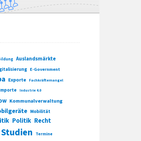
Auslandsmärkte
ildung
gitalisierung
E-Government
pa
Exporte
Fachkräftemangel
Importe
Industrie 4.0
ow
Kommunalverwaltung
bilgeräte
Mobilität
itik
Politik
Recht
Studien
Termine