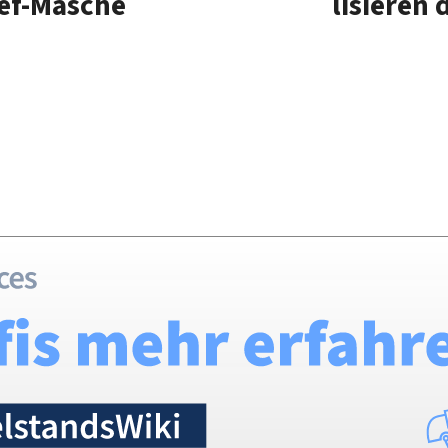
hef-Masche
li­siere