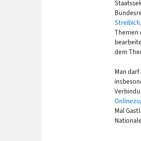
Staatsse
Bundesre
Streibich
Themen d
bearbeite
dem Them
Man darf 
insbeso
Verbindu
Onlinezu
Mal Gastl
Nationale