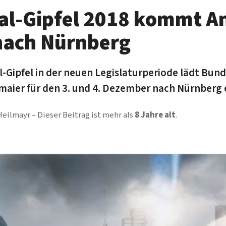
tal-Gipfel 2018 kommt An
nach Nürnberg
Gipfel in der neuen Le­gis­la­tur­periode lädt Bun­d
­maier für den 3. und 4. De­zem­ber nach Nürn­berg 
Heilmayr
Dieser Beitrag ist mehr als
8 Jahre alt
.