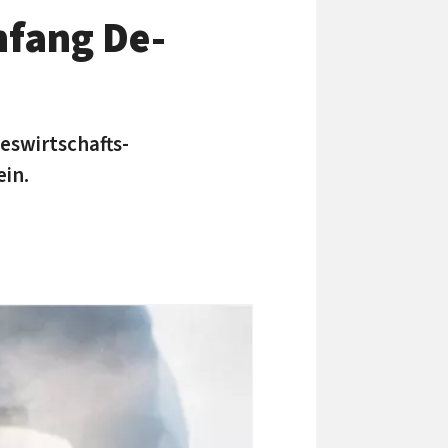
­fang De­
es­wirt­schafts­
ein.