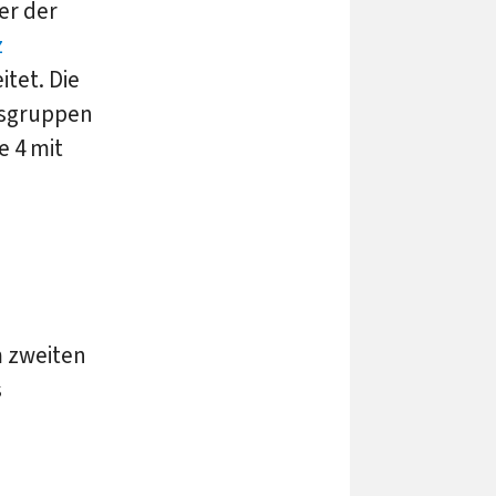
er der
z
tet. Die
usgruppen
e 4 mit
m zweiten
s