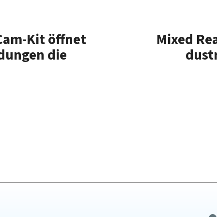
Cam-Kit öff­net
Mixed Real
­dungen die
dust