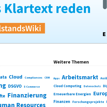
Weitere Themen
Cloud
Arbeitsmarkt
Data
Compliances
CRM
Ausb
Apps
ung
DSGVO
Di
Cloud Computing
Datenschutz
E-Commerce
Euro
Finanzierung
Erneuerbare Energien
fte
Finanzen
Forschungsprojekte
uman Resources