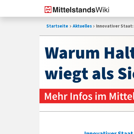
Zum
Startseite
Aktuelles
Innovativer Staat:
Inhalt
springen
Innovativer Staat