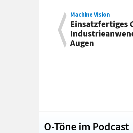
Machine Vision
Einsatz­fertiges 
In­dustrie­anwen
Augen