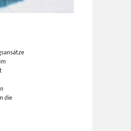
ngsansätze
 im
t
en
n die