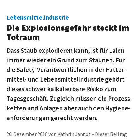
Lebensmittelindustrie
Die Explosions­gefahr steckt im
Totraum
Dass Staub explodieren kann, ist für Laien
immer wieder ein Grund zum Staunen. Für
die Safety-Ver­ant­wort­lichen in der Futter­
mittel- und Lebens­mittel­industrie ge­hört
dieses schwer kal­ku­lier­bare Ri­siko zum
Tages­geschäft. Zu­gleich müs­sen die Prozess­
ketten und An­lagen aber auch den Hygiene­
anforderungen gerecht werden.
20. Dezember 2018
von
Kathrin Jannot
Dieser Beitrag