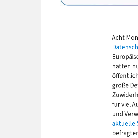
Acht Mon
Datensc
Europäis
hatten n
öffentlic
große Def
Zuwiderh
für viel
und Verw
aktuelle 
befragte