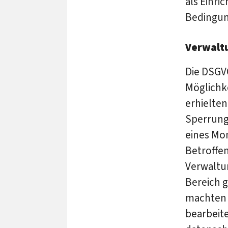
als Einri
Bedingun
Verwalt
Die DSGVO
Möglichk
erhielten
Sperrung
eines Mo
Betroffen
Verwaltu
Bereich g
machten 
bearbeite