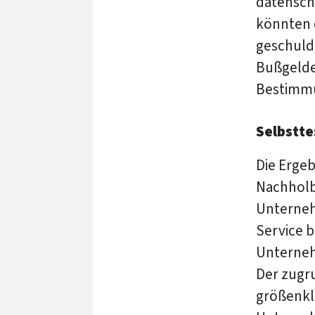
datenschu
könnten
geschulde
Bußgelde
Bestimmu
Selbstt
Die Ergeb
Nachholb
Unterneh
Service b
Unterneh
Der zugr
größenkl