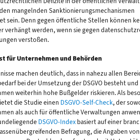
tzrechtlichen Defizite in der öffentlichen Verwal
 den mangelnden Sanktionierungsmechanismen
t sein. Denn gegen öffentliche Stellen können ke
r verhängt werden, wenn sie gegen datenschutzr
ngen verstoßen.
est für Unternehmen und Behörden
nisse machen deutlich, dass in nahezu allen Bere
edarf bei der Umsetzung der DSGVO besteht und
men weiterhin hohe Bußgelder riskieren. Als be
ietet die Studie einen
DSGVO-Self-Check
, der sow
men als auch für öffentliche Verwaltungen anwend
undeliegende
DSGVO-Index
basiert auf einer bran
assenübergreifenden Befragung, die Angaben von