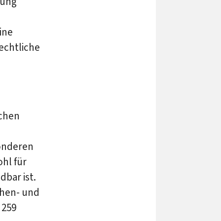
tung
ine
echtliche
ichen
sonderen
ohl für
bar ist.
chen- und
 259