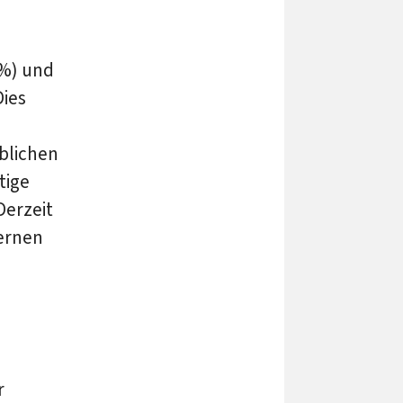
 %) und
Dies
blichen
tige
erzeit
ternen
r