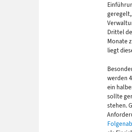
Einführu
geregelt
Verwaltu
Drittel 
Monate zu
liegt dies
Besonder
werden 4
ein halbe
sollte ge
stehen. 
Anforder
Folgena