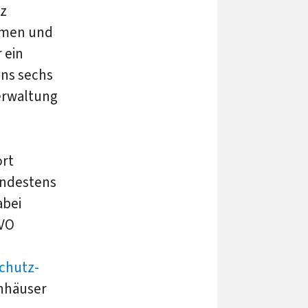
z
ehmen und
 ein
ens sechs
erwaltung
ort
indestens
abei
GVO
chutz-
enhäuser