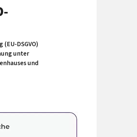
O-
ung (EU-DSGVO)
dnung unter
ten­hauses und