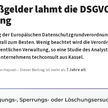
­gelder lahmt die DSGV
ng
ng der Europäischen Daten­schutz­grund­verordn
rall zum Besten. Wenig be­achtet wird die Ver­or
ent­lichen Ver­waltung, so eine Studie des Analys
unter­nehmens tech­consult aus Kassel.
an Hayvali
Dieser Beitrag ist mehr als
7 Jahre alt
.