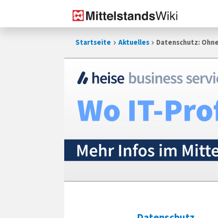
Zum
Startseite
Aktuelles
Datenschutz: Ohn
Inhalt
springen
Datenschutz