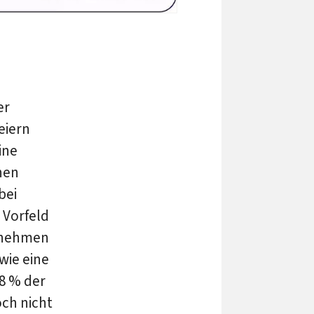
er
eiern
ine
hen
bei
Vorfeld
ernehmen
wie eine
18 % der
ch nicht