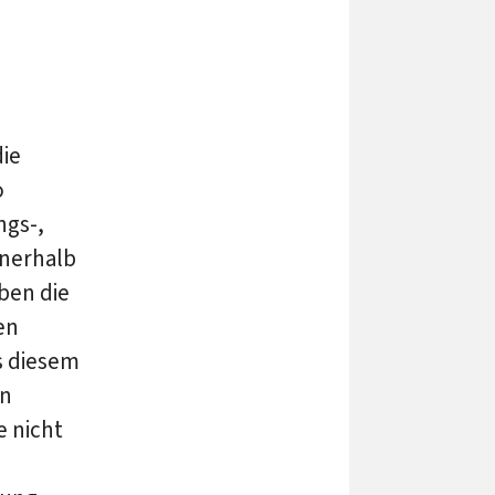
die
o
ngs-,
nnerhalb
ben die
en
s diesem
en
e nicht