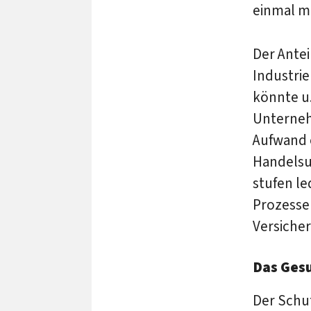
einmal m
Der Ante
Industri
könnte u.
Unterneh
Aufwand e
Handelsu
stufen le
Prozesse
Versicher
Das Gesu
Der Schu