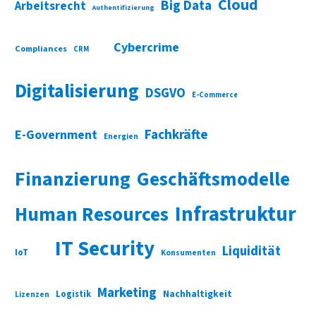
Cloud
Big Data
Arbeitsrecht
Authentifizierung
Cybercrime
Compliances
CRM
Digitalisierung
DSGVO
E-Commerce
Fachkräfte
E-Government
Energien
Finanzierung
Geschäftsmodelle
Infrastruktur
Human Resources
IT Security
Liquidität
IoT
Konsumenten
Marketing
Nachhaltigkeit
Logistik
Lizenzen