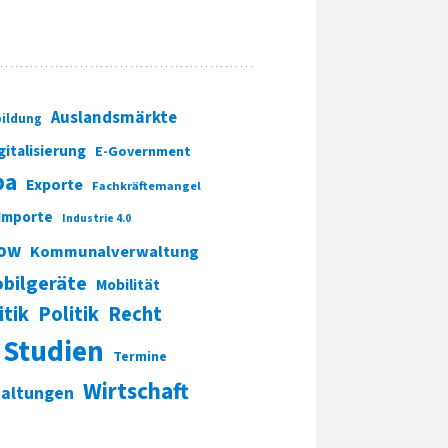
Auslandsmärkte
ildung
gitalisierung
E-Government
pa
Exporte
Fachkräftemangel
Importe
Industrie 4.0
ow
Kommunalverwaltung
bilgeräte
Mobilität
itik
Politik
Recht
Studien
Termine
Wirtschaft
taltungen