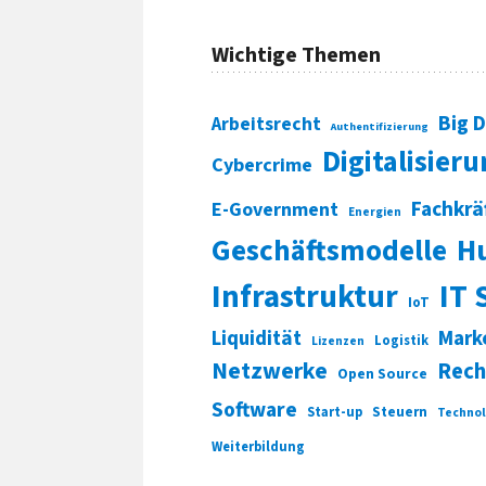
Wichtige Themen
Big 
Arbeitsrecht
Authentifizierung
Digitalisier
Cybercrime
Fachkrä
E-Government
Energien
Geschäftsmodelle
H
Infrastruktur
IT 
IoT
Liquidität
Mark
Logistik
Lizenzen
Netzwerke
Rech
Open Source
Software
Start-up
Steuern
Technol
Weiterbildung