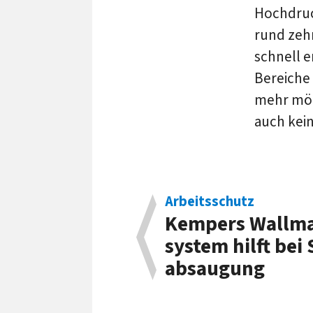
Hochdruc
rund zeh
schnell 
Bereiche
mehr mög
auch kei
Arbeitsschutz
Kempers Wallmas
system hilft be
absaugung