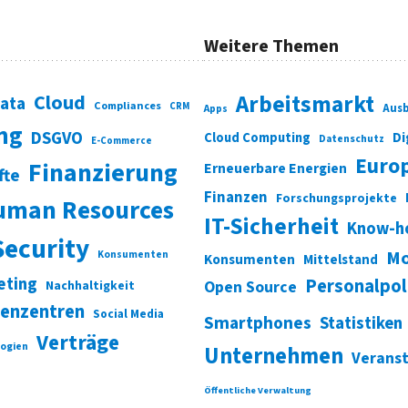
Weitere Themen
Cloud
Arbeitsmarkt
Data
Compliances
CRM
Ausb
Apps
ung
DSGVO
Di
Cloud Computing
Datenschutz
E-Commerce
Euro
Finanzierung
Erneuerbare Energien
fte
Finanzen
Forschungsprojekte
uman Resources
IT-Sicherheit
Know-h
Security
Mo
Konsumenten
Konsumenten
Mittelstand
eting
Personalpol
Open Source
Nachhaltigkeit
enzentren
Social Media
Smartphones
Statistiken
Verträge
ogien
Unternehmen
Verans
Öffentliche Verwaltung