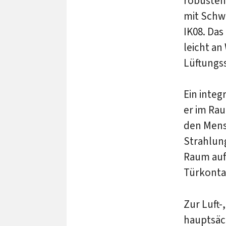
robusten
mit Schw
IK08. Das
leicht a
Lüftungs
Ein integ
er im Ra
den Mens
Strahlun
Raum aufh
Türkonta
Zur Luft-
hauptsäc