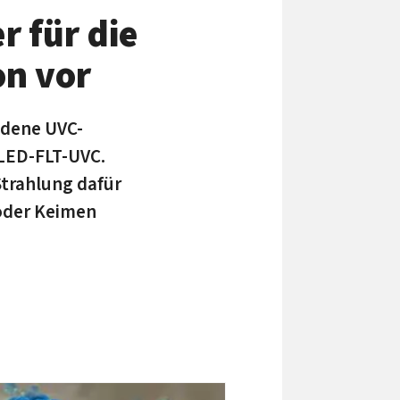
r für die
on vor
edene UVC-
 LED-FLT-UVC.
Strahlung dafür
 oder Keimen