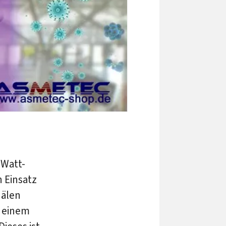
-Watt-
 Einsatz
nälen
s einem