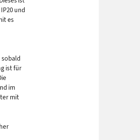
ieses ist
 IP20 und
it es
, sobald
 ist für
Die
and im
ter mit
her