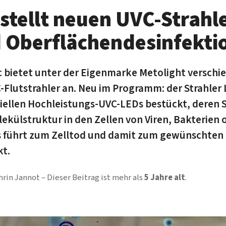
stellt neuen UVC-Strahle
d Oberflächen­desinfekti
 bietet unter der Eigenmarke Metolight verschi
Flutstrahler an. Neu im Programm: der Strahler
eziellen Hochleistungs-UVC-LEDs bestückt, deren 
lekülstruktur in den Zellen von Viren, Bakterien
es führt zum Zelltod und damit zum gewünschten
kt.
hrin Jannot
Dieser Beitrag ist mehr als
5 Jahre alt
.