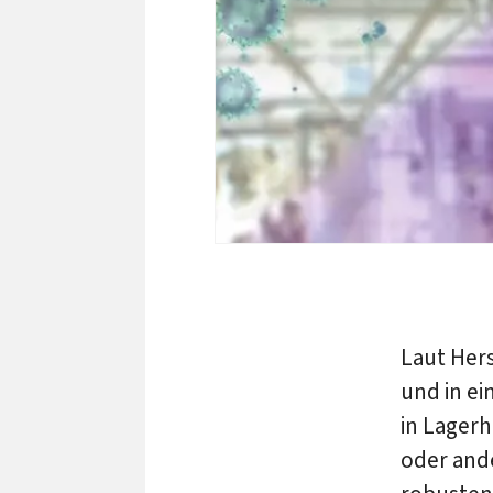
Laut Hers
und in ei
in Lager
oder and