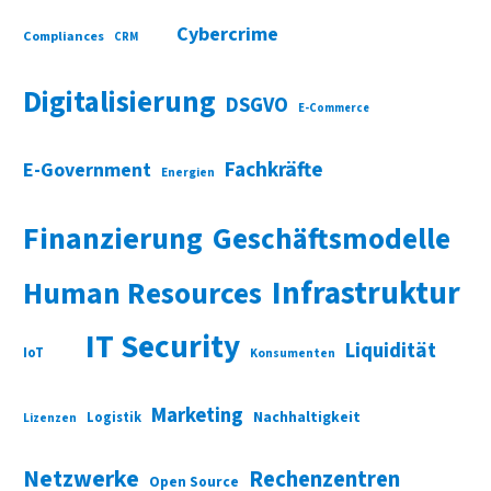
Cybercrime
Compliances
CRM
Digitalisierung
DSGVO
E-Commerce
Fachkräfte
E-Government
Energien
Finanzierung
Geschäftsmodelle
Infrastruktur
Human Resources
IT Security
Liquidität
IoT
Konsumenten
Marketing
Nachhaltigkeit
Logistik
Lizenzen
Netzwerke
Rechenzentren
Open Source