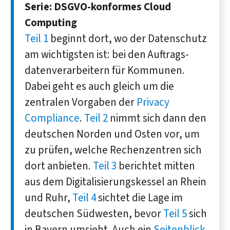
Serie: DSGVO-konformes Cloud
Computing
Teil 1
beginnt dort, wo der Daten­schutz
am wichtigsten ist: bei den Auftrags­
daten­verarbeitern für Kommunen.
Dabei geht es auch gleich um die
zentralen Vorgaben der
Privacy
Compliance
.
Teil 2
nimmt sich dann den
deutschen Norden und Osten vor, um
zu prüfen, welche Rechen­zentren sich
dort anbieten.
Teil 3
berichtet mitten
aus dem Digitalisierungskessel an Rhein
und Ruhr,
Teil 4
sichtet die Lage im
deutschen Südwesten, bevor
Teil 5
sich
in Bayern umsieht. Auch ein
Seitenblick