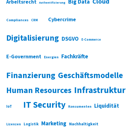
Cloud
Big Data
Arbeitsrecht
Authentifizierung
Cybercrime
Compliances
CRM
Digitalisierung
DSGVO
E-Commerce
Fachkräfte
E-Government
Energien
Finanzierung
Geschäftsmodelle
Infrastruktur
Human Resources
IT Security
Liquidität
IoT
Konsumenten
Marketing
Nachhaltigkeit
Logistik
Lizenzen