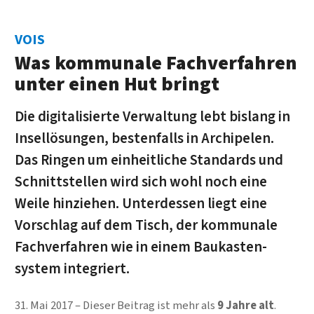
VOIS
Was kommunale Fach­verfahren
unter einen Hut bringt
Die digitali­sierte Ver­waltung lebt bis­lang in
Insel­lösungen, besten­falls in Archi­pelen.
Das Ringen um ein­heit­liche Stan­dards und
Schnitt­stellen wird sich wohl noch eine
Weile hin­ziehen. Unter­dessen liegt eine
Vorschlag auf dem Tisch, der kom­mu­nale
Fach­verfahren wie in einem Bau­kasten­
system integriert.
31. Mai 2017
Dieser Beitrag ist mehr als
9 Jahre alt
.