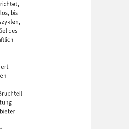
richtet,
os, bis
szyklen,
iel des
ftlich
uert
ten
Bruchteil
stung
bieter