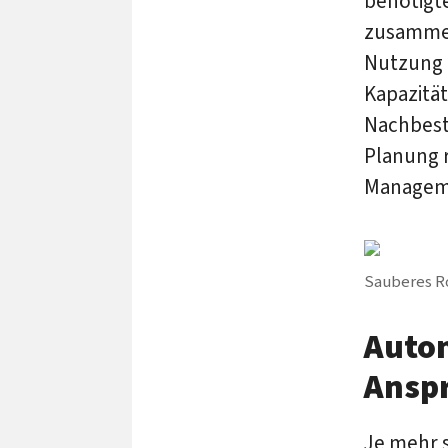
benötigt
zusammen
Nutzung 
Kapazitä
Nachbest
Planung r
Manageme
Sauberes Ro
Autom
Ansp
Je mehr s