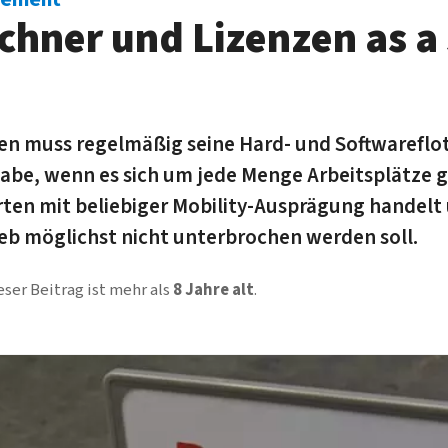
chner und Lizenzen as a 
 muss regel­mäßig seine Hard- und Soft­ware­flot
gabe, wenn es sich um jede Menge Ar­beits­plätze g
­orten mit beliebiger Mobility-Aus­prägung handel
ieb möglichst nicht unter­brochen werden soll.
eser Beitrag ist mehr als
8 Jahre alt
.