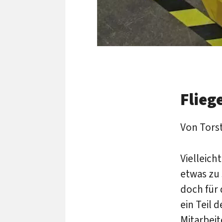
Flieg
Von Tors
Vielleich
etwas zu 
doch für
ein Teil 
Mitarbei