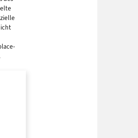
elte
izielle
icht
place-
.