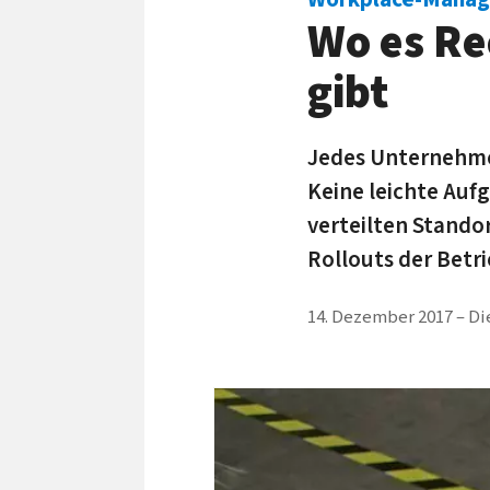
Wo es Re
gibt
Jedes Unter­nehmen
Keine leichte Auf­
ver­teilten Stand
Roll­outs der Betr
14. Dezember 2017
Di