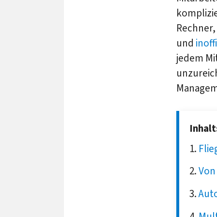
komplizie
Rechner,
und
inof
jedem Mit
unzureich
Manageme
Inhal
Fli
Von
Aut
Mul