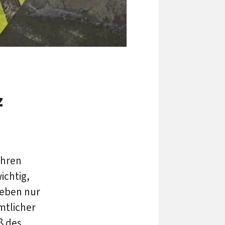
z
ahren
ichtig,
 eben nur
mtlicher
ß des