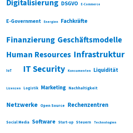
Digitalisierung
DSGVO
E-Commerce
Fachkräfte
E-Government
Energien
Finanzierung
Geschäftsmodelle
Infrastruktur
Human Resources
IT Security
Liquidität
IoT
Konsumenten
Marketing
Nachhaltigkeit
Logistik
Lizenzen
Netzwerke
Rechenzentren
Open Source
Software
Social Media
Start-up
Steuern
Technologien