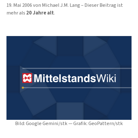
19. Mai 2006
von
Michael J.M. Lang
Dieser Beitrag ist
mehr als
20 Jahre alt
.
Bild: Google Gemini/stk — Grafik: GeoPattern/stk