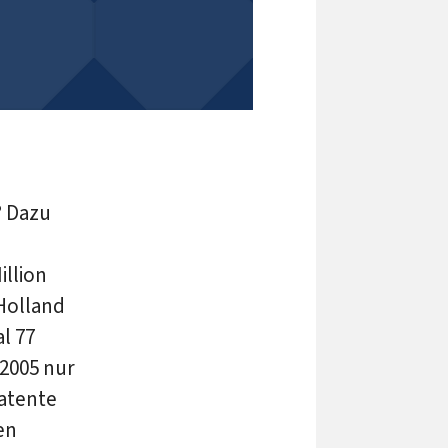
? Dazu
illion
 Holland
al 77
 2005 nur
Patente
en