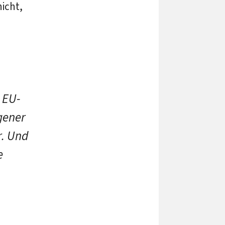
nicht,
 EU-
gener
r. Und
e