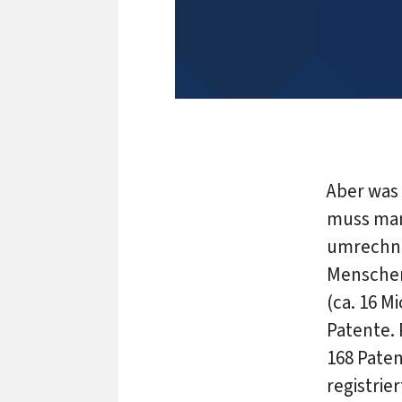
Aber was 
muss man 
umrechnen
Menschen 
(ca. 16 M
Patente. 
168 Paten
registrie