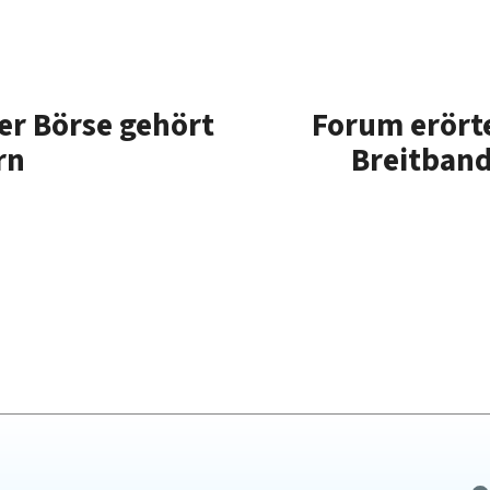
er Börse gehört
Forum erörte
rn
Breitban