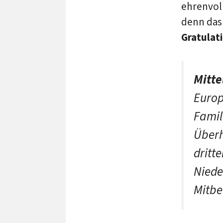
ehrenvoll
denn das 
Gratulat
Mitte
Europ
Famil
Überh
dritte
Niede
Mitbe