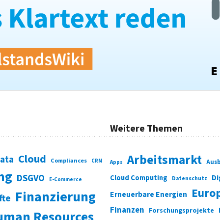
Weitere Themen
Cloud
Arbeitsmarkt
Data
Compliances
CRM
Ausb
Apps
ung
DSGVO
Di
Cloud Computing
Datenschutz
E-Commerce
Euro
Finanzierung
Erneuerbare Energien
fte
Finanzen
Forschungsprojekte
uman Resources