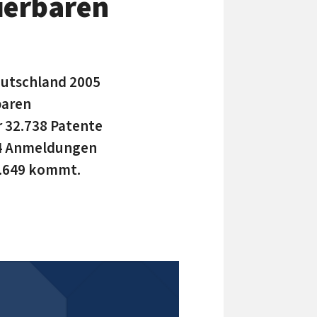
ierbaren
eutschland 2005
baren
r 32.738 Patente
034 Anmeldungen
4.649 kommt.