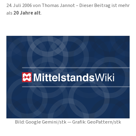
24. Juli 2006
von
Thomas Jannot
Dieser Beitrag ist mehr
als
20 Jahre alt
.
Bild: Google Gemini/stk — Grafik: GeoPattern/stk