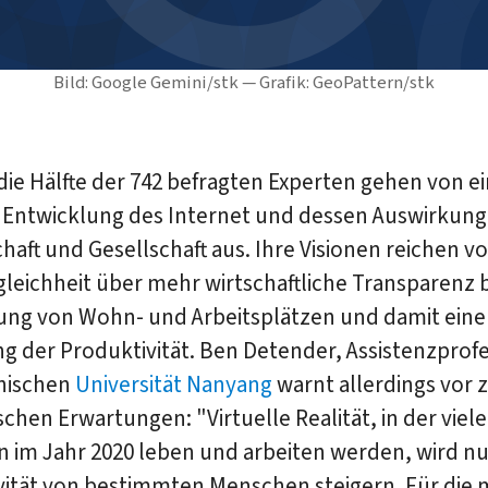
Bild: Google Gemini/stk — Grafik: GeoPattern/stk
die Hälfte der 742 befragten Experten gehen von e
n Entwicklung des Internet und dessen Auswirkung
chaft und Gesellschaft aus. Ihre Visionen reichen v
eichheit über mehr wirtschaftliche Transparenz b
ung von Wohn- und Arbeitsplätzen und damit eine
g der Produktivität. Ben Detender, Assistenzprof
nischen
Universität Nanyang
warnt allerdings vor 
schen Erwartungen: "Virtuelle Realität, in der viele
 im Jahr 2020 leben und arbeiten werden, wird nu
vität von bestimmten Menschen steigern. Für die 