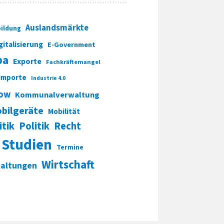
Auslandsmärkte
ildung
gitalisierung
E-Government
pa
Exporte
Fachkräftemangel
Importe
Industrie 4.0
ow
Kommunalverwaltung
bilgeräte
Mobilität
itik
Politik
Recht
Studien
Termine
Wirtschaft
taltungen