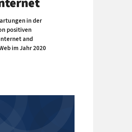
nternet
wartungen in der
on positiven
Internet and
 Web im Jahr 2020