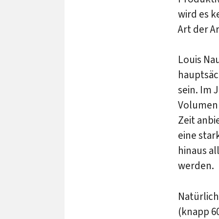
wird es k
Art der A
Louis Nau
hauptsäch
sein. Im 
Volumen 
Zeit anbi
eine star
hinaus a
werden.
Natürlich
(knapp 60