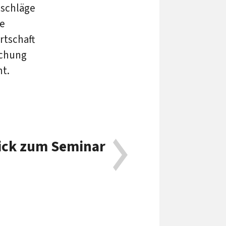
nschläge
ie
rtschaft
achung
ht.
lick zum Seminar