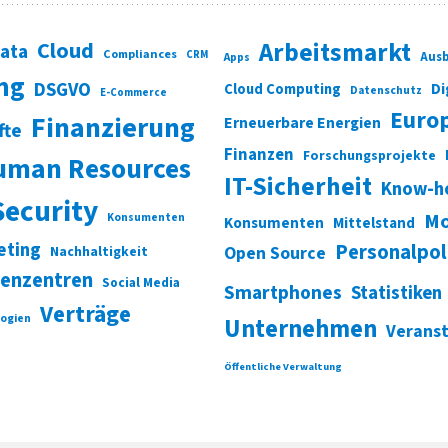
Cloud
Arbeitsmarkt
Data
Compliances
CRM
Ausb
Apps
ung
DSGVO
Di
Cloud Computing
Datenschutz
E-Commerce
Euro
Finanzierung
Erneuerbare Energien
fte
Finanzen
Forschungsprojekte
uman Resources
IT-Sicherheit
Know-h
Security
Mo
Konsumenten
Konsumenten
Mittelstand
eting
Personalpol
Open Source
Nachhaltigkeit
enzentren
Social Media
Smartphones
Statistiken
Verträge
ogien
Unternehmen
Verans
Öffentliche Verwaltung