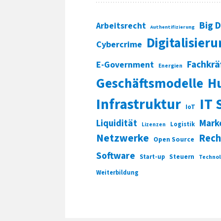
Big 
Arbeitsrecht
Authentifizierung
Digitalisier
Cybercrime
Fachkrä
E-Government
Energien
Geschäftsmodelle
H
Infrastruktur
IT 
IoT
Liquidität
Mark
Logistik
Lizenzen
Netzwerke
Rech
Open Source
Software
Start-up
Steuern
Technol
Weiterbildung