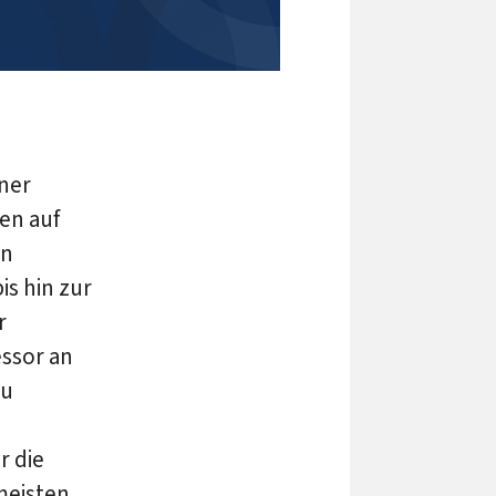
iner
en auf
on
is hin zur
r
essor an
zu
r die
meisten