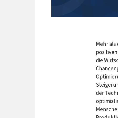
Mehr als 
positive
die Wirts
Chancengl
Optimier
Steigerun
der Tech
optimisti
Menschen
Produkti