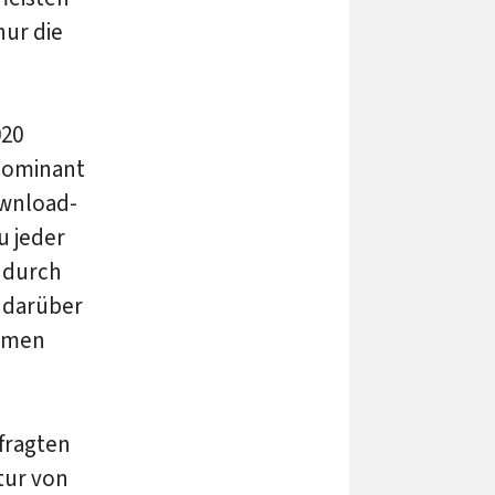
nur die
020
 dominant
ownload-
u jeder
 durch
s darüber
ammen
efragten
tur von