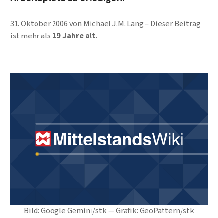
31. Oktober 2006
von
Michael J.M. Lang
Dieser Beitrag
ist mehr als
19 Jahre alt
.
Bild: Google Gemini/stk — Grafik: GeoPattern/stk