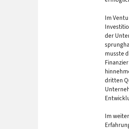
Im Ventu
Investiti
der Unte
sprunghaf
musste d
Finanzier
hinnehmen
dritten Q
Unternehm
Entwicklu
Im weite
Erfahrung