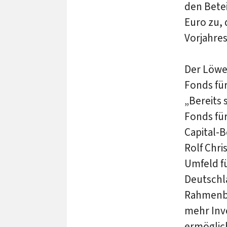
den Betei
Euro zu, 
Vorjahres
Der Löwen
Fonds fü
„Bereits 
Fonds für
Capital-B
Rolf Chri
Umfeld fü
Deutschla
Rahmenbe
mehr Inv
ermöglic