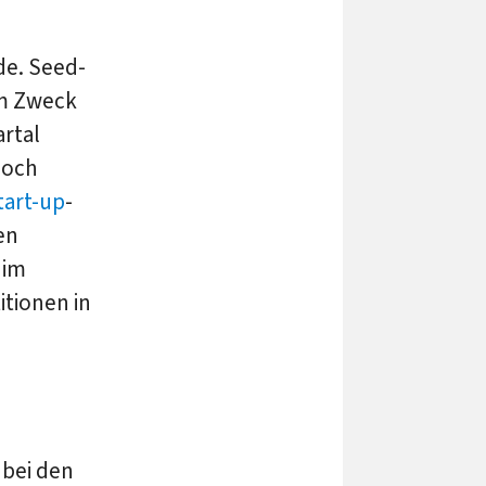
de. Seed-
um Zweck
rtal
noch
tart-up
-
en
 im
itionen in
 bei den