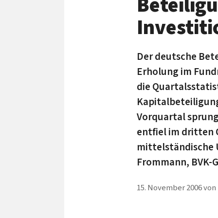
Beteilig
Investiti
Der deutsche Bete
Erholung im Fundr
die Quartalsstati
Kapitalbeteiligun
Vorquartal sprung
entfiel im dritten
mittelständische 
Frommann, BVK-Ge
15. November 2006
von