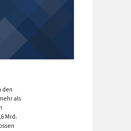
n den
mehr als
n
,6 Mrd.
lossen