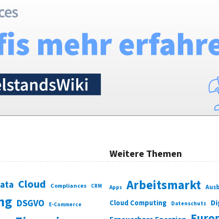
Weitere Themen
Cloud
Arbeitsmarkt
Data
Compliances
CRM
Ausb
Apps
ung
DSGVO
Di
Cloud Computing
Datenschutz
E-Commerce
Euro