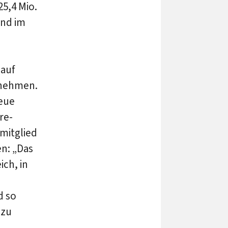
25,4 Mio.
und im
 auf
rnehmen.
neue
re-
mitglied
en: „Das
ch, in
d so
 zu