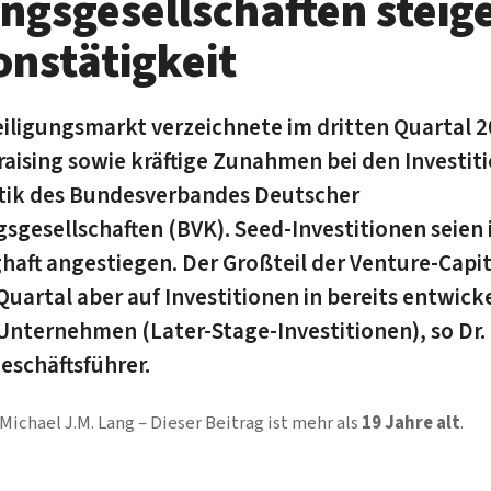
ungsgesellschaften steig
onstätigkeit
iligungsmarkt verzeichnete im dritten Quartal 2
aising sowie kräftige Zunahmen bei den Investiti
stik des Bundesverbandes Deutscher
gsgesellschaften (BVK). Seed-Investitionen seien
haft angestiegen. Der Großteil der Venture-Capit
 Quartal aber auf Investitionen in bereits entwick
Unternehmen (Later-Stage-Investitionen), so Dr.
schäftsführer.
Michael J.M. Lang
Dieser Beitrag ist mehr als
19 Jahre alt
.