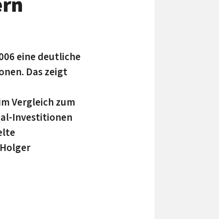
ern
006 eine deutliche
onen. Das zeigt
 im Vergleich zum
al-Investitionen
elte
 Holger