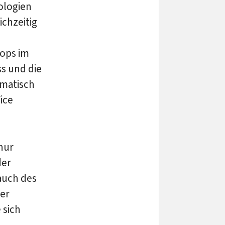
ologien
ichzeitig
tops im
s und die
omatisch
ice
nur
der
auch des
der
 sich