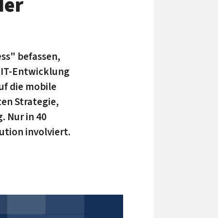
der
ss" befassen,
 IT-Entwicklung
uf die mobile
ten Strategie,
. Nur in 40
tion involviert.