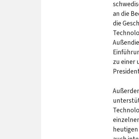
schwedis
an die Be
die Gesch
Technolo
Außendien
Einführu
zu einer 
President
Außerdem
unterstü
Technolo
einzelne
heutigen 
auch int