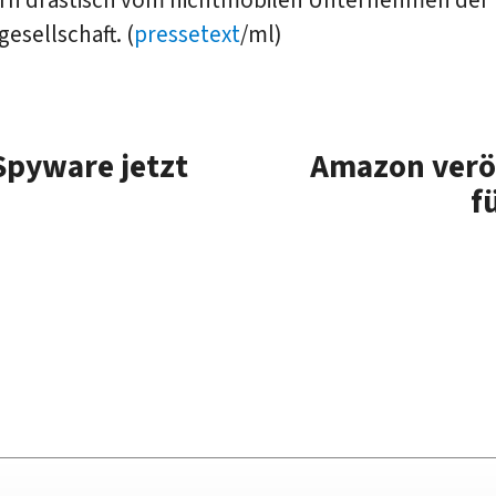
gesellschaft. (
pressetext
/ml)
Spyware jetzt
Amazon veröf
f