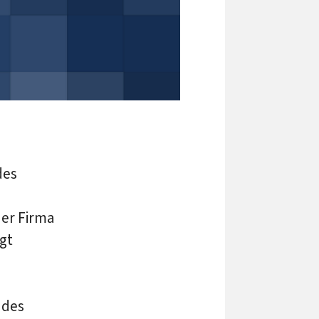
des
ner Firma
agt
 des