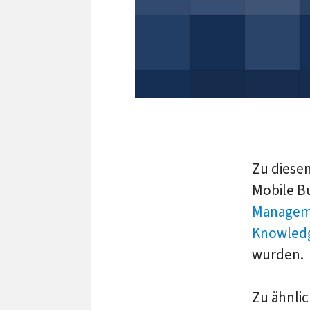
Zu diese
Mobile B
Managem
Knowledg
wurden.
Zu ähnli