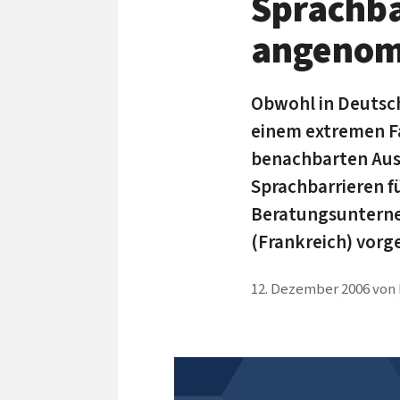
Sprachba
angeno
Obwohl in Deutsc
einem extremen F
benachbarten Aus
Sprachbarrieren f
Beratungsunterne
(Frankreich) vorg
12. Dezember 2006
von