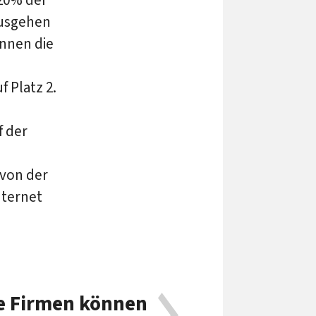
ausgehen
ennen die
 Platz 2.
f der
 von der
nternet
e Firmen können