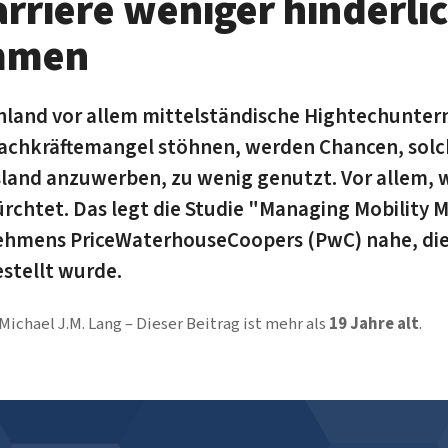
rriere weniger hinderlic
mmen
hland vor allem mittelständische Hightechunte
achkräftemangel stöhnen, werden Chancen, solc
land anzuwerben, zu wenig genutzt. Vor allem, 
ürchtet. Das legt die Studie "Managing Mobility 
hmens PriceWaterhouseCoopers (PwC) nahe, die g
estellt wurde.
Michael J.M. Lang
Dieser Beitrag ist mehr als
19 Jahre alt
.