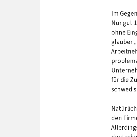
Im Gegen
Nur gut 1
ohne Ein
glauben, 
Arbeitne
problema
Unterneh
für die Z
schwedis
Natürlich
den Firme
Allerding
deutsche