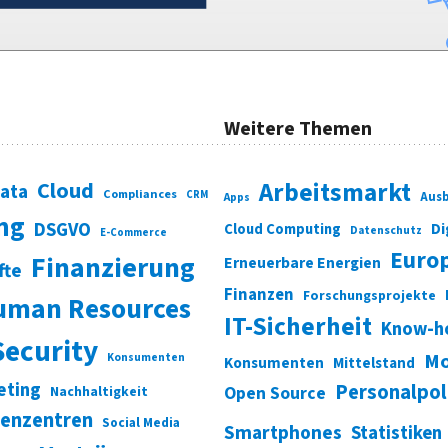
Weitere Themen
Cloud
Arbeitsmarkt
Data
Compliances
CRM
Ausb
Apps
ung
DSGVO
Di
Cloud Computing
Datenschutz
E-Commerce
Euro
Finanzierung
Erneuerbare Energien
fte
Finanzen
Forschungsprojekte
uman Resources
IT-Sicherheit
Know-h
Security
Mo
Konsumenten
Konsumenten
Mittelstand
eting
Personalpol
Open Source
Nachhaltigkeit
enzentren
Social Media
Smartphones
Statistiken