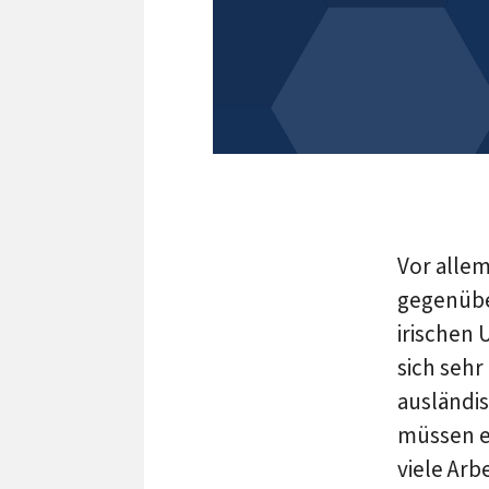
Vor alle
gegenüber
irischen
sich sehr
ausländis
müssen es
viele Arb