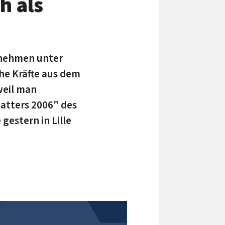
h als
rnehmen unter
he Kräfte aus dem
weil man
Matters 2006" des
estern in Lille