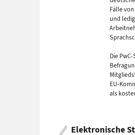
Fälle vo
und ledig
Arbeitneh
Sprachsch
Die PwC-S
Befragun
Mitglied
EU-Kommi
als koste
Elektronische S