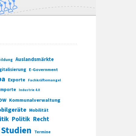
Auslandsmärkte
ildung
gitalisierung
E-Government
pa
Exporte
Fachkräftemangel
Importe
Industrie 4.0
ow
Kommunalverwaltung
bilgeräte
Mobilität
itik
Politik
Recht
Studien
Termine