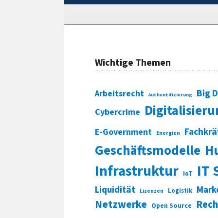
Wichtige Themen
Big 
Arbeitsrecht
Authentifizierung
Digitalisier
Cybercrime
Fachkrä
E-Government
Energien
Geschäftsmodelle
H
Infrastruktur
IT 
IoT
Liquidität
Mark
Logistik
Lizenzen
Netzwerke
Rech
Open Source