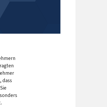
nehmern
fragten
tnehmer
, dass
Sie
esonders
.