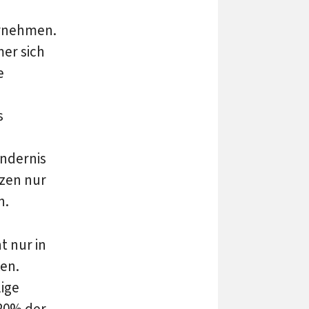
ernehmen.
er sich
e
s
indernis
tzen nur
n.
t nur in
ten.
lige
20% der