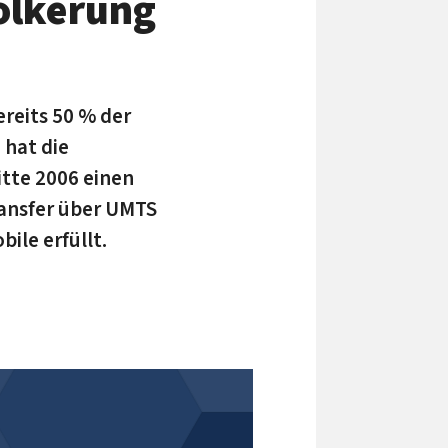
völkerung
reits 50 % der
 hat die
itte 2006 einen
ransfer über UMTS
ile erfüllt.