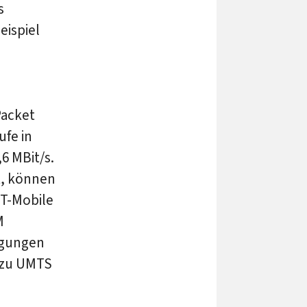
s
eispiel
Packet
ufe in
6 MBit/s.
t, können
t T-Mobile
M
agungen
e zu UMTS