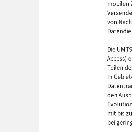
mobilen Z
Versende
von Nach
Datendie
Die UMTS
Access) e
Teilen de
In Gebie
Datentran
den Ausb
Evolutio
mit bis z
bei geri