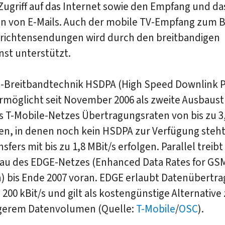
ugriff auf das Internet sowie den Empfang und da
n von E-Mails. Auch der mobile TV-Empfang zum B
richtensendungen wird durch den breitbandigen
nst unterstützt.
-Breitbandtechnik HSDPA (High Speed Downlink 
rmöglicht seit November 2006 als zweite Ausbaust
s T-Mobile-Netzes Übertragungsraten von bis zu 3,
ten, in denen noch kein HSDPA zur Verfügung steh
sfers mit bis zu 1,8 MBit/s erfolgen. Parallel treib
au des EDGE-Netzes (Enhanced Data Rates for GS
n) bis Ende 2007 voran. EDGE erlaubt Datenübertr
u 200 kBit/s und gilt als kostengünstige Alternativ
ngerem Datenvolumen (Quelle:
T-Mobile
/
OSC
).