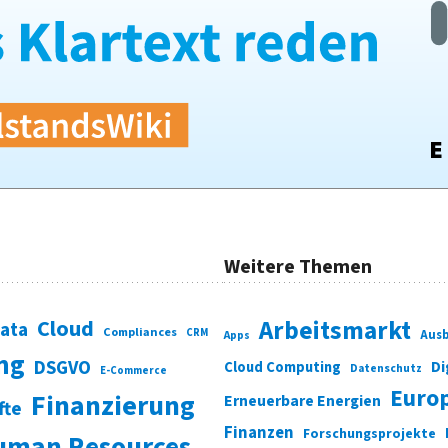
Weitere Themen
Cloud
Arbeitsmarkt
Data
Compliances
CRM
Ausb
Apps
ung
DSGVO
Di
Cloud Computing
Datenschutz
E-Commerce
Euro
Finanzierung
Erneuerbare Energien
fte
Finanzen
Forschungsprojekte
uman Resources