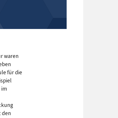
ur waren
Neben
e für die
spiel
n
im
eckung
t den