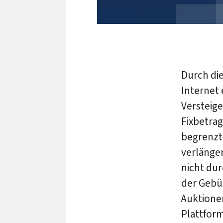
Durch di
Internet 
Versteig
Fixbetra
begrenzt 
verlänger
nicht du
der Gebüh
Auktionen
Plattform