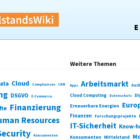
Weitere Themen
Cloud
Arbeitsmarkt
Data
Compliances
CRM
Ausb
Apps
ung
DSGVO
Di
Cloud Computing
Datenschutz
E-Commerce
Euro
Finanzierung
Erneuerbare Energien
fte
Finanzen
Forschungsprojekte
uman Resources
IT-Sicherheit
Know-h
Security
Mo
Konsumenten
Konsumenten
Mittelstand