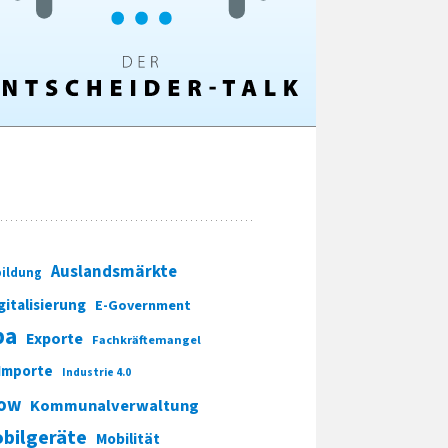
Auslandsmärkte
ildung
gitalisierung
E-Government
pa
Exporte
Fachkräftemangel
Importe
Industrie 4.0
ow
Kommunalverwaltung
bilgeräte
Mobilität