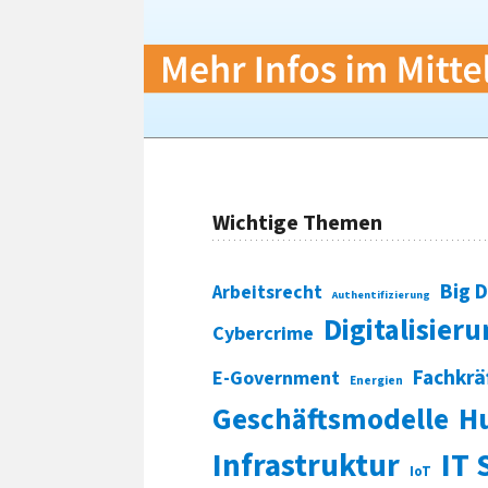
Wichtige Themen
Big 
Arbeitsrecht
Authentifizierung
Digitalisier
Cybercrime
Fachkrä
E-Government
Energien
Geschäftsmodelle
H
Infrastruktur
IT 
IoT