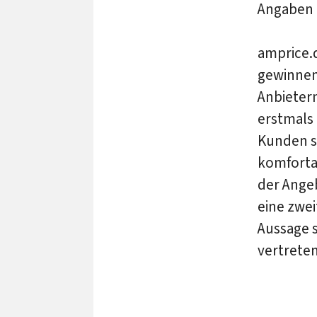
Angaben 
amprice.
gewinnen
Anbieter
erstmals 
Kunden s
komforta
der Angeb
eine zwei
Aussage s
vertrete