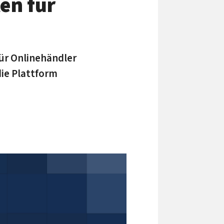
en für
für Onlinehändler
die Plattform