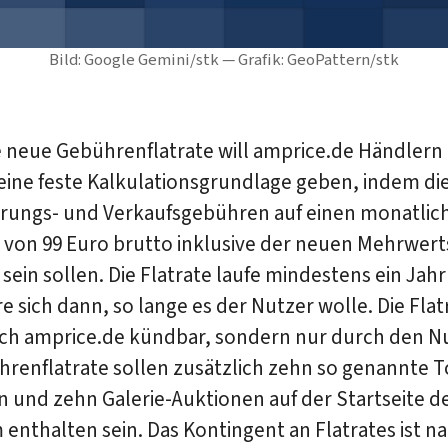
Bild: Google Gemini/stk — Grafik: GeoPattern/stk
e neue Gebührenflatrate will amprice.de Händlern
eine feste Kalkulationsgrundlage geben, indem di
erungs- und Verkaufsgebühren auf einen monatlic
g von 99 Euro brutto inklusive der neuen Mehrwer
sein sollen. Die Flatrate laufe mindestens ein Jah
e sich dann, so lange es der Nutzer wolle. Die Flatr
rch amprice.de kündbar, sondern nur durch den Nu
renflatrate sollen zusätzlich zehn so genannte T
 und zehn Galerie-Auktionen auf der Startseite d
 enthalten sein. Das Kontingent an Flatrates ist n