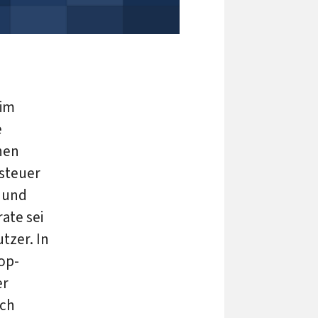
 im
e
hen
tsteuer
r und
ate sei
tzer. In
op-
er
ach