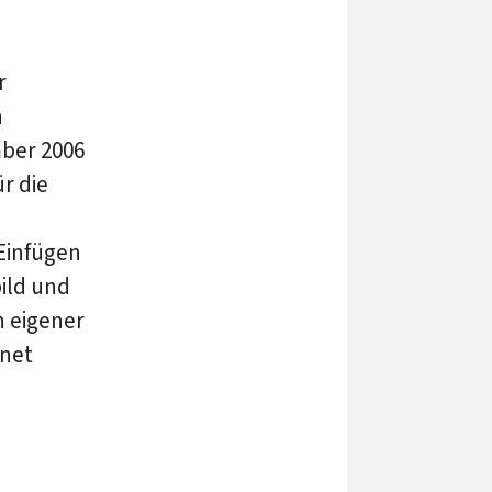
r
n
mber 2006
r die
Einfügen
ild und
h eigener
rnet