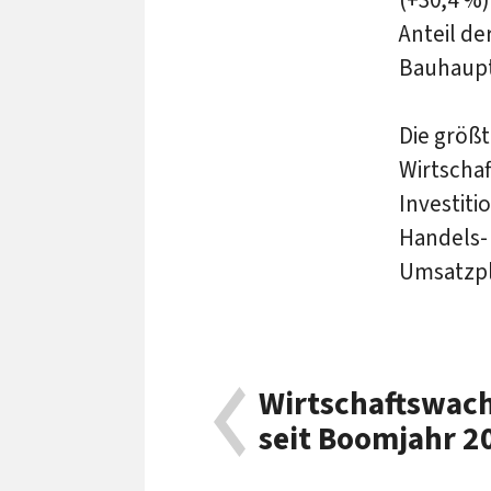
Anteil de
Bauhaupt
Die größ
Wirtscha
Investit
Handels- 
Umsatzpl
Wirtschaftswach
seit Boomjahr 2