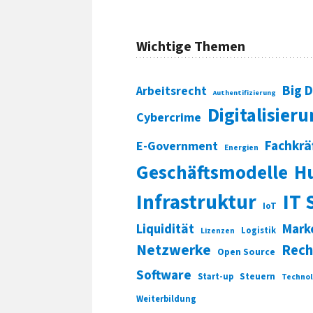
Wichtige Themen
Big 
Arbeitsrecht
Authentifizierung
Digitalisier
Cybercrime
Fachkrä
E-Government
Energien
Geschäftsmodelle
H
Infrastruktur
IT 
IoT
Liquidität
Mark
Logistik
Lizenzen
Netzwerke
Rech
Open Source
Software
Start-up
Steuern
Technol
Weiterbildung