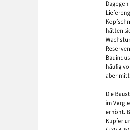
Dagegen 
Lieferen
Kopfschm
hätten si
Wachstum
Reserven 
Bauindust
häufig v
aber mitt
Die Baus
im Vergl
erhöht. 
Kupfer un
(+30,4 %