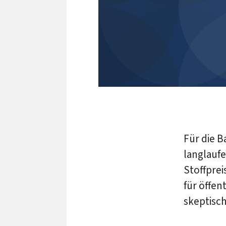
Für die B
langlauf
Stoffprei
für öffen
skeptisc