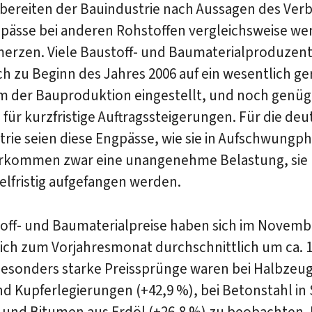
bereiten der Bauindustrie nach Aussagen des Ver
gpässe bei anderen Rohstoffen vergleichsweise we
erzen. Viele Baustoff- und Baumaterialproduzen
ch zu Beginn des Jahres 2006 auf ein wesentlich ge
 der Bauproduktion eingestellt, und noch genü
für kurzfristige Auftragssteigerungen. Für die de
rie seien diese Engpässe, wie sie in Aufschwungp
orkommen zwar eine unangenehme Belastung, sie
elfristig aufgefangen werden.
toff- und Baumaterialpreise haben sich im Novemb
eich zum Vorjahresmonat durchschnittlich um ca.
Besonders starke Preissprünge waren bei Halbzeug
d Kupferlegierungen (+42,9 %), bei Betonstahl in
) und Bitumen aus Erdöl (+26,8 %) zu beobachten.