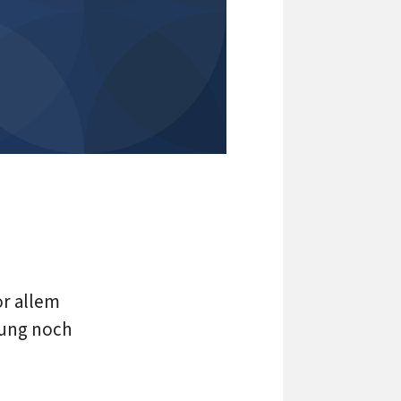
or allem
lung noch