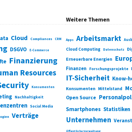
Weitere Themen
Cloud
Arbeitsmarkt
Data
Compliances
CRM
Ausb
Apps
ung
DSGVO
Di
Cloud Computing
Datenschutz
E-Commerce
Euro
Finanzierung
Erneuerbare Energien
fte
Finanzen
Forschungsprojekte
uman Resources
IT-Sicherheit
Know-h
Security
Mo
Konsumenten
Konsumenten
Mittelstand
eting
Personalpol
Open Source
Nachhaltigkeit
enzentren
Social Media
Smartphones
Statistiken
Verträge
ogien
Unternehmen
Verans
Öffentliche Verwaltung