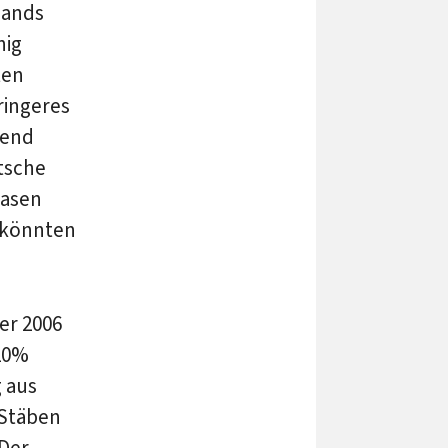
bands
nig
ten
ringeres
gend
utsche
hasen
 könnten
er 2006
 10%
 aus
 Stäben
 Der