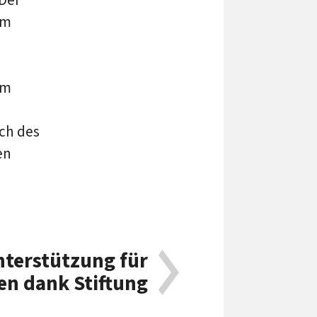
im
.
om
ch des
en
terstützung für
n dank Stiftung