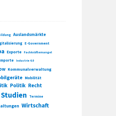
Auslandsmärkte
ildung
gitalisierung
E-Government
pa
Exporte
Fachkräftemangel
Importe
Industrie 4.0
ow
Kommunalverwaltung
bilgeräte
Mobilität
itik
Politik
Recht
Studien
Termine
Wirtschaft
taltungen