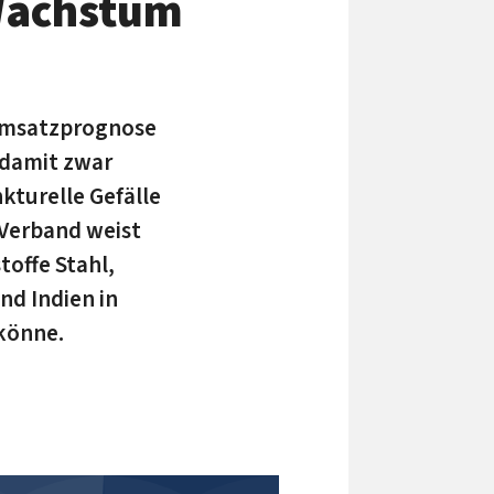
Wachstum
 Umsatzprognose
 damit zwar
kturelle Gefälle
 Verband weist
toffe Stahl,
nd Indien in
könne.