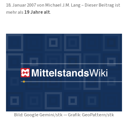
18. Januar 2007
von
Michael J.M. Lang
Dieser Beitrag ist
mehr als
19 Jahre alt
.
Bild: Google Gemini/stk — Grafik: GeoPattern/stk