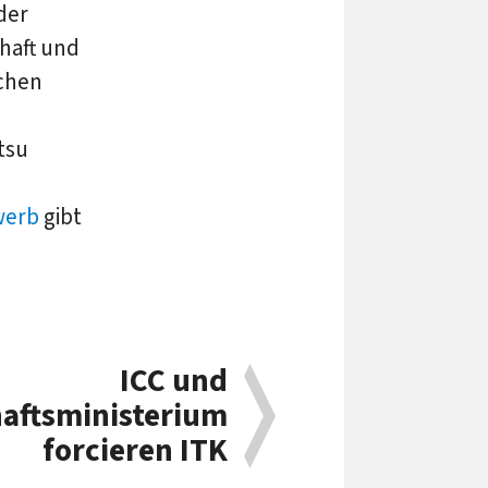
der
haft und
schen
itsu
werb
gibt
ICC und
aftsministerium
forcieren ITK