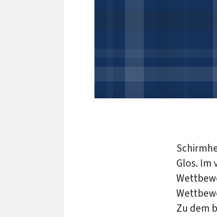
Schirmhe
Glos. Im
Wettbewe
Wettbewe
Zu dem b