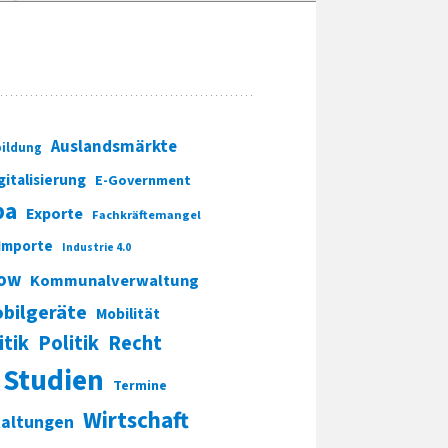
Auslandsmärkte
ildung
gitalisierung
E-Government
pa
Exporte
Fachkräftemangel
Importe
Industrie 4.0
ow
Kommunalverwaltung
bilgeräte
Mobilität
itik
Politik
Recht
Studien
Termine
Wirtschaft
taltungen