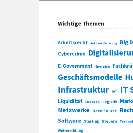
Wichtige Themen
Big 
Arbeitsrecht
Authentifizierung
Digitalisier
Cybercrime
Fachkrä
E-Government
Energien
Geschäftsmodelle
H
Infrastruktur
IT 
IoT
Liquidität
Mark
Logistik
Lizenzen
Netzwerke
Rech
Open Source
Software
Start-up
Steuern
Technol
Weiterbildung