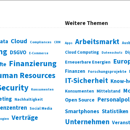
Weitere Themen
Cloud
Arbeitsmarkt
Data
Compliances
CRM
Ausb
Apps
ung
DSGVO
Di
Cloud Computing
Datenschutz
E-Commerce
Euro
Finanzierung
Erneuerbare Energien
fte
Finanzen
Forschungsprojekte
uman Resources
IT-Sicherheit
Know-h
Security
Mo
Konsumenten
Konsumenten
Mittelstand
eting
Personalpol
Open Source
Nachhaltigkeit
enzentren
Social Media
Smartphones
Statistiken
Verträge
ogien
Unternehmen
Verans