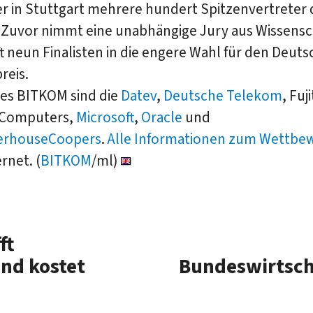
 in Stuttgart mehrere hundert Spitzenvertreter 
 Zuvor nimmt eine unabhängige Jury aus Wissensc
t neun Finalisten in die engere Wahl für den Deut
reis.
des BITKOM sind die
Datev
,
Deutsche Telekom
, Fuj
 Computers,
Microsoft
,
Oracle
und
erhouseCoopers
.
Alle Informationen zum Wettbe
rnet. (
BITKOM
/ml)
ft
nd kostet
Bundeswirtsch