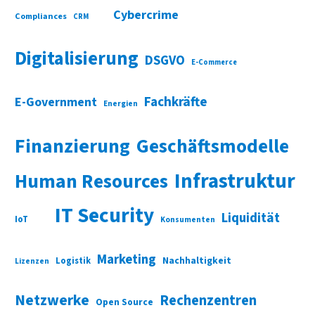
Cybercrime
Compliances
CRM
Digitalisierung
DSGVO
E-Commerce
Fachkräfte
E-Government
Energien
Finanzierung
Geschäftsmodelle
Infrastruktur
Human Resources
IT Security
Liquidität
IoT
Konsumenten
Marketing
Nachhaltigkeit
Logistik
Lizenzen
Netzwerke
Rechenzentren
Open Source