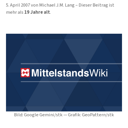
5. April 2007
von
Michael J.M. Lang
Dieser Beitrag ist
mehr als
19 Jahre alt
.
Bild: Google Gemini/stk — Grafik: GeoPattern/stk