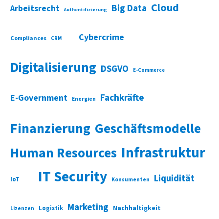
Cloud
Big Data
Arbeitsrecht
Authentifizierung
Cybercrime
Compliances
CRM
Digitalisierung
DSGVO
E-Commerce
Fachkräfte
E-Government
Energien
Finanzierung
Geschäftsmodelle
Infrastruktur
Human Resources
IT Security
Liquidität
IoT
Konsumenten
Marketing
Nachhaltigkeit
Logistik
Lizenzen