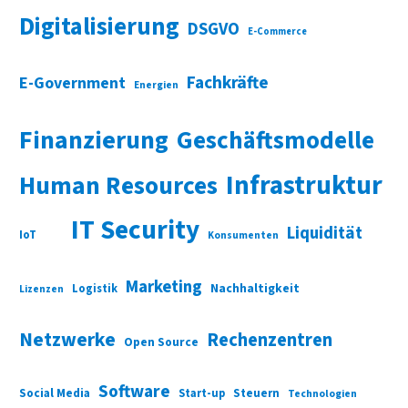
Digitalisierung
DSGVO
E-Commerce
Fachkräfte
E-Government
Energien
Finanzierung
Geschäftsmodelle
Infrastruktur
Human Resources
IT Security
Liquidität
IoT
Konsumenten
Marketing
Nachhaltigkeit
Logistik
Lizenzen
Netzwerke
Rechenzentren
Open Source
Software
Social Media
Start-up
Steuern
Technologien