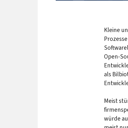
Kleine u
Prozesse
Software
Open-Sou
Entwickl
als Bilbi
Entwickl
Meist st
firmensp
würde au
meist nu