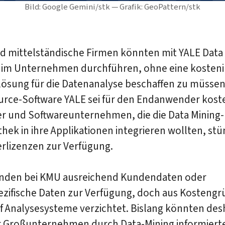
Bild: Google Gemini/stk — Grafik: GeoPattern/stk
nd mittelständische Firmen könnten mit YALE Data
 im Unternehmen durchführen, ohne eine kosteni
lösung für die Datenanalyse beschaffen zu müssen
rce-Software YALE sei für den Endanwender koste
er und Softwareunternehmen, die die Data Mining
othek in ihre Applikationen integrieren wollten, st
erlizenzen zur Verfügung.
ünden bei KMU ausreichend Kundendaten oder
ezifische Daten zur Verfügung, doch aus Kosteng
f Analysesysteme verzichtet. Bislang könnten des
r Großunternehmen durch Data-Mining informiert