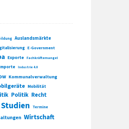
Auslandsmärkte
ildung
gitalisierung
E-Government
pa
Exporte
Fachkräftemangel
Importe
Industrie 4.0
ow
Kommunalverwaltung
bilgeräte
Mobilität
itik
Politik
Recht
Studien
Termine
Wirtschaft
taltungen