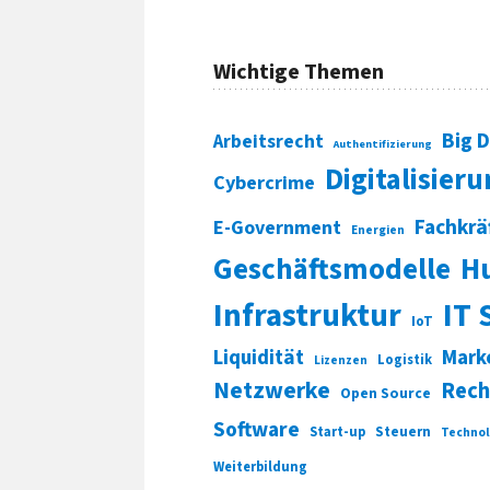
Wichtige Themen
Big 
Arbeitsrecht
Authentifizierung
Digitalisier
Cybercrime
Fachkrä
E-Government
Energien
Geschäftsmodelle
H
Infrastruktur
IT 
IoT
Liquidität
Mark
Logistik
Lizenzen
Netzwerke
Rech
Open Source
Software
Start-up
Steuern
Technol
Weiterbildung