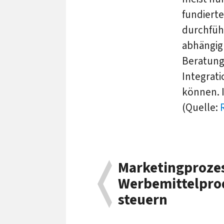
fundiert
durchfüh
abhängig
Beratung
Integrat
können. I
(Quelle:
Marketingproze
Werbemittelpro
steuern