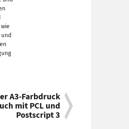
en
I
 wie
g und
ten
ügung
er A3-Farbdruck
uch mit PCL und
Postscript 3