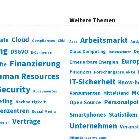
Weitere Themen
Cloud
Arbeitsmarkt
Data
Compliances
CRM
Ausb
Apps
ung
DSGVO
Di
Cloud Computing
Datenschutz
E-Commerce
Euro
Finanzierung
Erneuerbare Energien
fte
Finanzen
Forschungsprojekte
uman Resources
IT-Sicherheit
Know-h
Security
Mo
Konsumenten
Konsumenten
Mittelstand
eting
Personalpol
Open Source
Nachhaltigkeit
enzentren
Social Media
Smartphones
Statistiken
Verträge
ogien
Unternehmen
Verans
Öffentliche Verwaltung