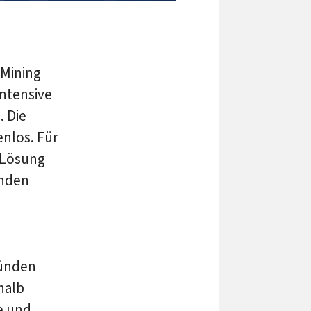
 Mining
ntensive
. Die
nlos. Für
-Lösung
ünden
ründen
halb
e und