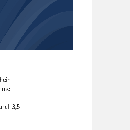
hein-
imme
urch 3,5