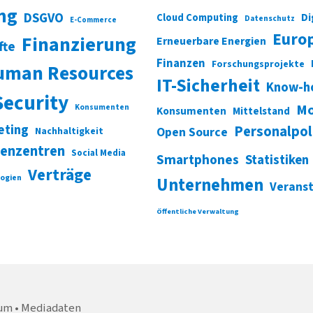
ung
DSGVO
Di
Cloud Computing
Datenschutz
E-Commerce
Euro
Finanzierung
Erneuerbare Energien
fte
Finanzen
Forschungsprojekte
uman Resources
IT-Sicherheit
Know-h
Security
Mo
Konsumenten
Konsumenten
Mittelstand
eting
Personalpol
Open Source
Nachhaltigkeit
enzentren
Social Media
Smartphones
Statistiken
Verträge
ogien
Unternehmen
Verans
Öffentliche Verwaltung
um
Mediadaten