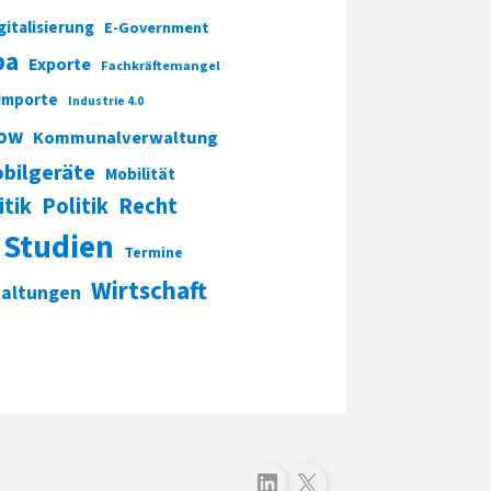
gitalisierung
E-Government
pa
Exporte
Fachkräftemangel
Importe
Industrie 4.0
ow
Kommunalverwaltung
bilgeräte
Mobilität
itik
Politik
Recht
Studien
Termine
Wirtschaft
taltungen
Folgen Sie uns auf LinkedIn
Folgen Sie uns auf X (Twitter)