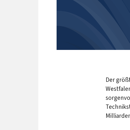
Der größ
Westfale
sorgenvol
Technikst
Milliard