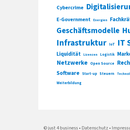
Digitalisier
Cybercrime
Fachkrä
E-Government
Energien
Geschäftsmodelle
H
Infrastruktur
IT 
IoT
Liquidität
Mark
Logistik
Lizenzen
Netzwerke
Rech
Open Source
Software
Start-up
Steuern
Technol
Weiterbildung
just 4 business
Datenschutz
Impress