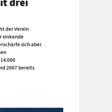
t drei
ht der Verein
er sinkende
erschärfe sich aber
nen
 14.000
nd 2007 bereits