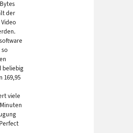
 Bytes
lt der
 Video
erden.
lsoftware
 so
hen
 beliebig
n 169,95
rt viele
n Minuten
eugung
Perfect