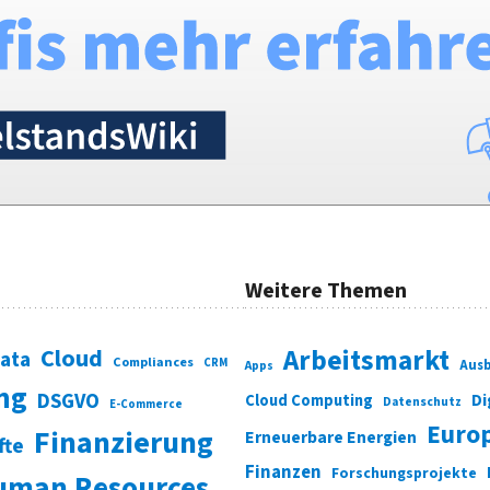
Weitere Themen
Cloud
Arbeitsmarkt
Data
Compliances
CRM
Ausb
Apps
ung
DSGVO
Di
Cloud Computing
Datenschutz
E-Commerce
Euro
Finanzierung
Erneuerbare Energien
fte
Finanzen
Forschungsprojekte
uman Resources