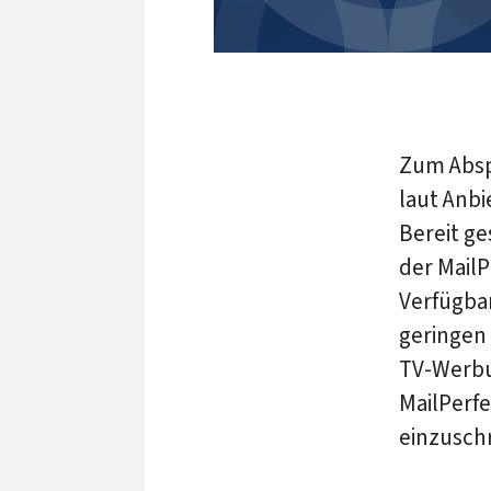
Zum Absp
laut Anbi
Bereit ge
der MailP
Verfügbar
geringen
TV-Werbu
MailPerfe
einzusch