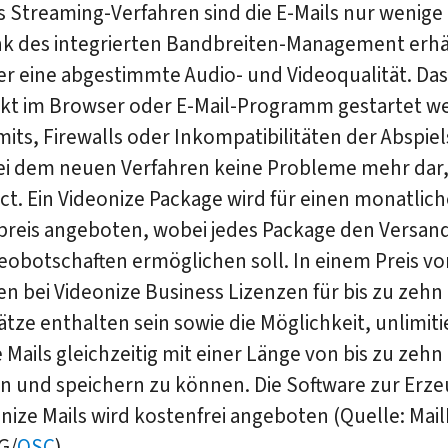
 Streaming-Verfahren sind die E-Mails nur wenige
nk des integrierten Bandbreiten-Management erhä
r eine abgestimmte Audio- und Videoqualität. Das
ekt im Browser oder E-Mail-Programm gestartet w
its, Firewalls oder Inkompatibilitäten der Abspie
bei dem neuen Verfahren keine Probleme mehr dar,
ct. Ein Videonize Package wird für einen monatlic
preis angeboten, wobei jedes Package den Versand
deobotschaften ermöglichen soll. In einem Preis vo
en bei Videonize Business Lizenzen für bis zu zehn
ätze enthalten sein sowie die Möglichkeit, unlimitie
 Mails gleichzeitig mit einer Länge von bis zu zeh
n und speichern zu können. Die Software zur Erz
nize Mails wird kostenfrei angeboten (Quelle: Mail
G/
OSC
).