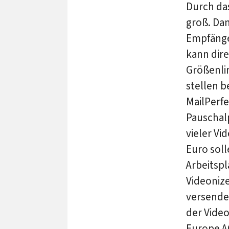
Durch das
groß. Da
Empfänge
kann dir
Größenlim
stellen 
MailPerfe
Pauschal
vieler Vi
Euro soll
Arbeitspl
Videonize
versende
der Video
Europe A