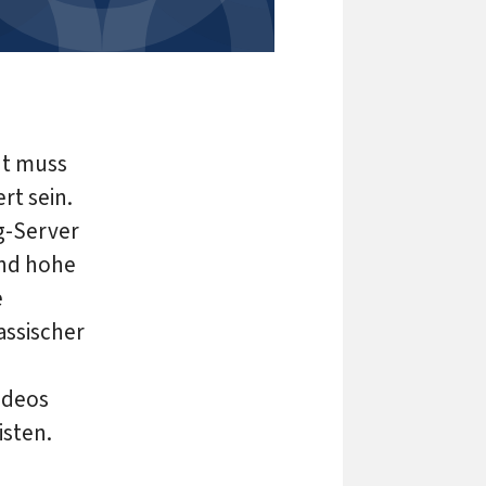
ht muss
rt sein.
g-Server
und hohe
e
assischer
ideos
isten.