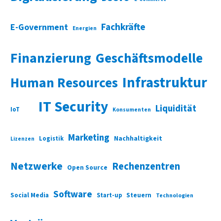
Fachkräfte
E-Government
Energien
Finanzierung
Geschäftsmodelle
Infrastruktur
Human Resources
IT Security
Liquidität
IoT
Konsumenten
Marketing
Nachhaltigkeit
Logistik
Lizenzen
Netzwerke
Rechenzentren
Open Source
Software
Social Media
Start-up
Steuern
Technologien