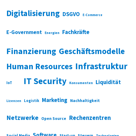
Digitalisierung
DSGVO
E-Commerce
Fachkräfte
E-Government
Energien
Finanzierung
Geschäftsmodelle
Infrastruktur
Human Resources
IT Security
Liquidität
IoT
Konsumenten
Marketing
Nachhaltigkeit
Logistik
Lizenzen
Netzwerke
Rechenzentren
Open Source
Software
Social Media
Start-up
Steuern
Technologien