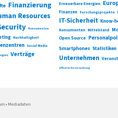
Euro
Finanzierung
Erneuerbare Energien
fte
Finanzen
Forschungsprojekte
uman Resources
IT-Sicherheit
Know-h
Security
Mo
Konsumenten
Konsumenten
Mittelstand
eting
Personalpol
Open Source
Nachhaltigkeit
enzentren
Social Media
Smartphones
Statistiken
Verträge
ogien
Unternehmen
Verans
Öffentliche Verwaltung
um
Mediadaten