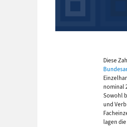
Diese Za
Bundesa
Einzelha
nominal 
Sowohl b
und Verb
Facheinze
lagen di