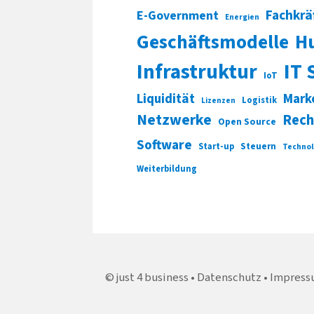
Fachkrä
E-Government
Energien
Geschäftsmodelle
H
Infrastruktur
IT 
IoT
Liquidität
Mark
Logistik
Lizenzen
Netzwerke
Rech
Open Source
Software
Start-up
Steuern
Technol
Weiterbildung
just 4 business
Datenschutz
Impress