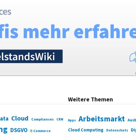
Weitere Themen
Cloud
Arbeitsmarkt
Data
Compliances
CRM
Ausb
Apps
ung
DSGVO
Di
Cloud Computing
Datenschutz
E-Commerce