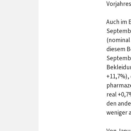
Vorjahre
Auch im 
Septembe
(nominal 
diesem B
September
Bekleidu
+11,7%),
pharmaze
real +0,7
den ande
weniger 
Von Janu