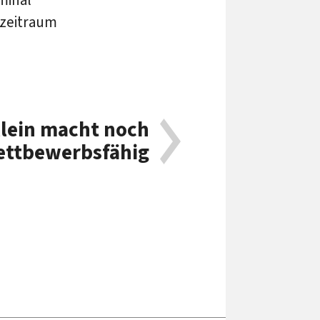
szeitraum
llein macht noch
ettbewerbsfähig