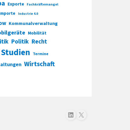
pa
Exporte
Fachkräftemangel
Importe
Industrie 4.0
ow
Kommunalverwaltung
bilgeräte
Mobilität
itik
Politik
Recht
Studien
Termine
Wirtschaft
taltungen
Folgen Sie uns auf LinkedIn
Folgen Sie uns auf X (Twitter)