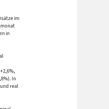
msätze im
esmonat
en in
al
 +2,6%,
,8%). In
und real
minal