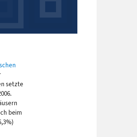
ischen
r
n setzte
006.
äusern
uch beim
6,3%)