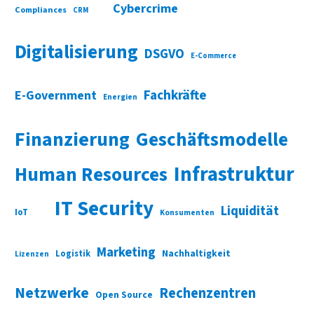
Cybercrime
Compliances
CRM
Digitalisierung
DSGVO
E-Commerce
Fachkräfte
E-Government
Energien
Finanzierung
Geschäftsmodelle
Infrastruktur
Human Resources
IT Security
Liquidität
IoT
Konsumenten
Marketing
Nachhaltigkeit
Logistik
Lizenzen
Netzwerke
Rechenzentren
Open Source