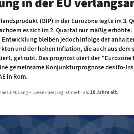
ng in der EU verlangsa
nlandsprodukt (BIP) in der Eurozone legte im 3. Q
achdem es sich im 2. Quartal nur mäßig erhöhte. 
he Entwicklung bleiben jedoch infolge der anhal
kten und der hohen Inflation, die auch aus dem
ltiert, getrübt. Das prognostiziert der "Eurozon
ine gemeinsame Konjunkturprognose des ifo-Inst
SAE in Rom.
ael J.M. Lang
Dieser Beitrag ist mehr als
18 Jahre alt
.