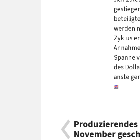
gestiege
beteiligt
werden n
Zyklus er
Annahme, 
Spanne vo
des Dollar
ansteigen
Produzierendes
November gesc