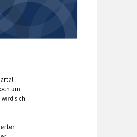
artal
 noch um
 wird sich
terten
der