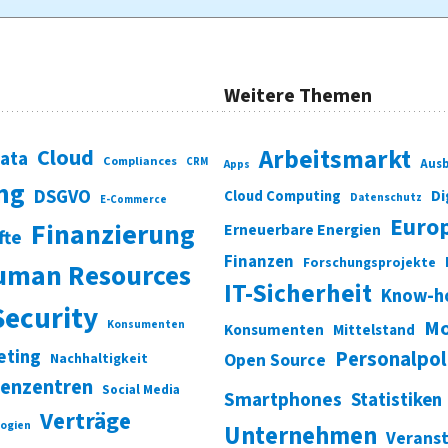
Weitere Themen
Cloud
Arbeitsmarkt
Data
Compliances
CRM
Ausb
Apps
ung
DSGVO
Di
Cloud Computing
Datenschutz
E-Commerce
Euro
Finanzierung
Erneuerbare Energien
fte
Finanzen
Forschungsprojekte
uman Resources
IT-Sicherheit
Know-h
Security
Mo
Konsumenten
Konsumenten
Mittelstand
eting
Personalpol
Open Source
Nachhaltigkeit
enzentren
Social Media
Smartphones
Statistiken
Verträge
ogien
Unternehmen
Verans