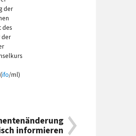
g der
onen
t des
r der
er
hselkurs
(
ifo
/ml)
mentenänderung
sch informieren