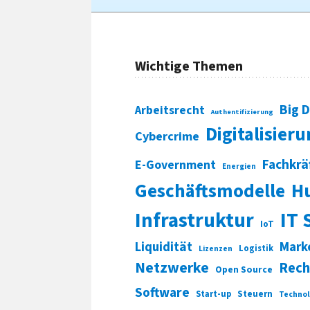
Wichtige Themen
Big 
Arbeitsrecht
Authentifizierung
Digitalisier
Cybercrime
Fachkrä
E-Government
Energien
Geschäftsmodelle
H
Infrastruktur
IT 
IoT
Liquidität
Mark
Logistik
Lizenzen
Netzwerke
Rech
Open Source
Software
Start-up
Steuern
Technol