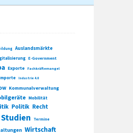
Auslandsmärkte
ildung
gitalisierung
E-Government
pa
Exporte
Fachkräftemangel
Importe
Industrie 4.0
ow
Kommunalverwaltung
bilgeräte
Mobilität
itik
Politik
Recht
Studien
Termine
Wirtschaft
taltungen