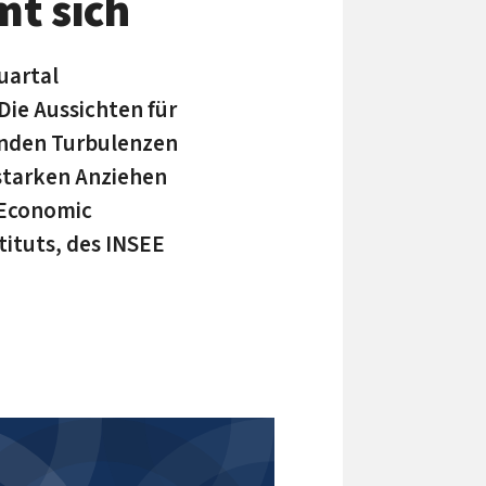
mt sich
uartal
Die Aussichten für
tenden Turbulenzen
 starken Anziehen
e Economic
ituts, des INSEE