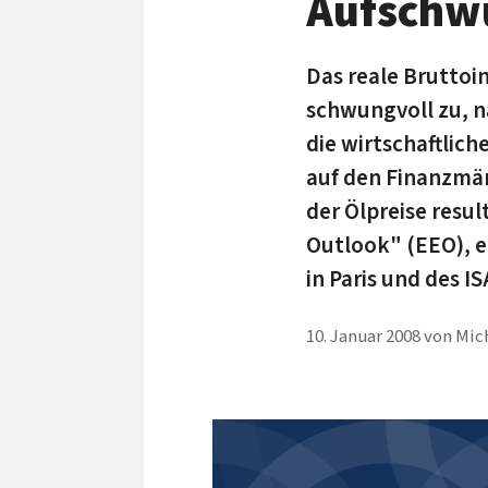
Aufschwu
Das reale Bruttoi
schwungvoll zu, n
die wirtschaftlic
auf den Finanzmär
der Ölpreise resu
Outlook" (EEO), e
in Paris und des I
10. Januar 2008
von
Mich