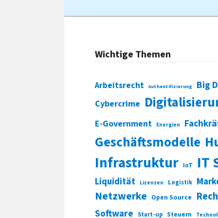
Wichtige Themen
Big 
Arbeitsrecht
Authentifizierung
Digitalisier
Cybercrime
Fachkrä
E-Government
Energien
Geschäftsmodelle
H
Infrastruktur
IT 
IoT
Liquidität
Mark
Logistik
Lizenzen
Netzwerke
Rech
Open Source
Software
Start-up
Steuern
Technol