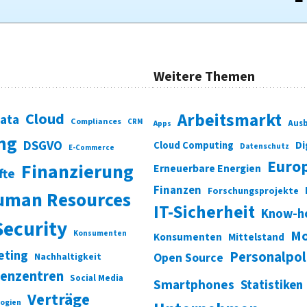
Weitere Themen
Cloud
Arbeitsmarkt
Data
Compliances
CRM
Ausb
Apps
ung
DSGVO
Di
Cloud Computing
Datenschutz
E-Commerce
Euro
Finanzierung
Erneuerbare Energien
fte
Finanzen
Forschungsprojekte
uman Resources
IT-Sicherheit
Know-h
Security
Mo
Konsumenten
Konsumenten
Mittelstand
eting
Personalpol
Open Source
Nachhaltigkeit
enzentren
Social Media
Smartphones
Statistiken
Verträge
ogien