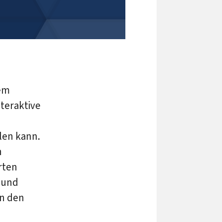
nem
teraktive
len kann.
n
erten
 und
in den