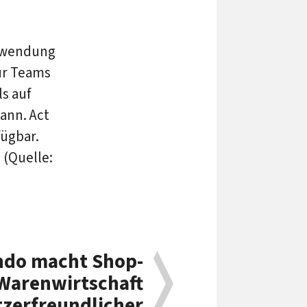
nwendung
ür Teams
ls auf
ann. Act
fügbar.
 (Quelle:
ndo macht Shop-
Warenwirtschaft
zerfreundlicher