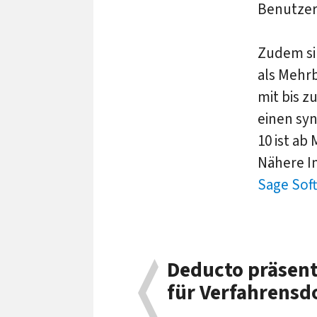
Benutzer
Zudem si
als Mehr
mit bis z
einen sy
10 ist ab
Nähere I
Sage Sof
Deducto präsent
für Verfahrens