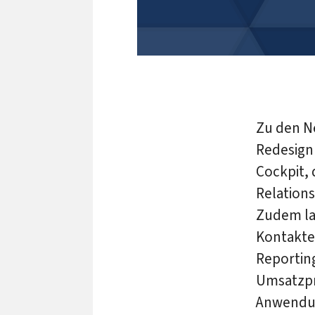
Zu den N
Redesign
Cockpit, 
Relation
Zudem las
Kontakte 
Reportin
Umsatzpr
Anwendun