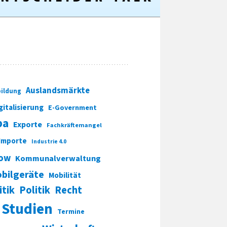
Auslandsmärkte
ildung
gitalisierung
E-Government
pa
Exporte
Fachkräftemangel
Importe
Industrie 4.0
ow
Kommunalverwaltung
bilgeräte
Mobilität
itik
Politik
Recht
Studien
Termine