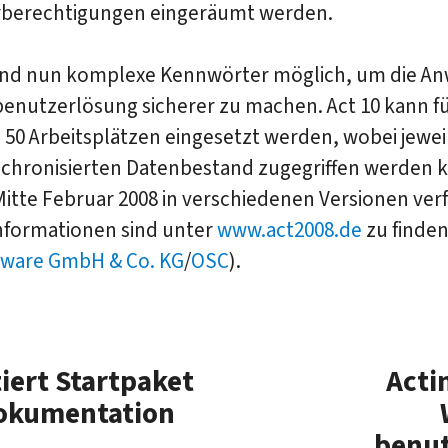
berechtigungen eingeräumt werden.
nd nun komplexe Kennwörter möglich, um die A
benutzerlösung sicherer zu machen. Act 10 kann f
u 50 Arbeitsplätzen eingesetzt werden, wobei jewei
nchronisierten Datenbestand zugegriffen werden k
 Mitte Februar 2008 in verschiedenen Versionen ver
nformationen sind unter
www.act2008.de
zu finden
tware GmbH & Co. KG
/
OSC
).
iert Startpaket
Acti
dokumentation
benut