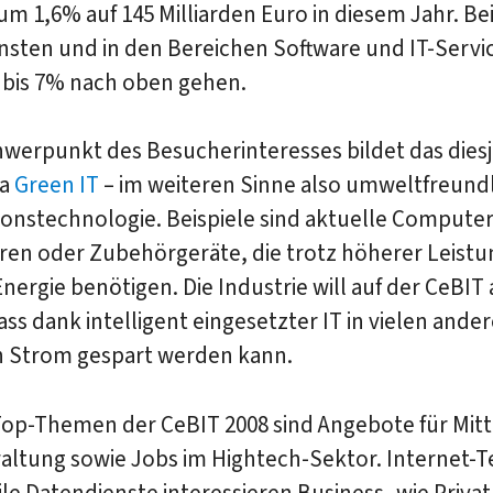
m 1,6% auf 145 Milliarden Euro in diesem Jahr. Be
sten und in den Bereichen Software und IT-Servic
 bis 7% nach oben gehen.
werpunkt des Besucherinteresses bildet das diesj
ma
Green IT
– im weiteren Sinne also umweltfreund
onstechnologie. Beispiele sind aktuelle Computer
ren oder Zubehörgeräte, die trotz höherer Leist
nergie benötigen. Die Industrie will auf der CeBIT
ass dank intelligent eingesetzter IT in vielen ande
 Strom gespart werden kann.
Top-Themen der CeBIT 2008 sind Angebote für Mit
altung sowie Jobs im Hightech-Sektor. Internet-T
e Datendienste interessieren Business- wie Priva