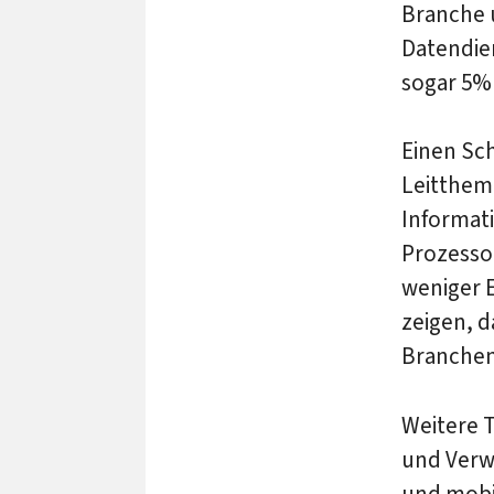
Branche u
Datendien
sogar 5%
Einen Sch
Leitthe
Informati
Prozesso
weniger E
zeigen, d
Branchen
Weitere 
und Verw
und mobil