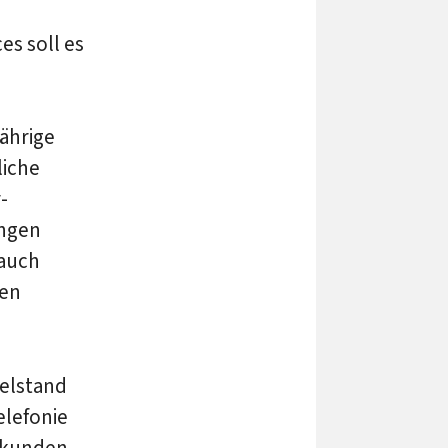
i
es soll es
ährige
liche
-
ungen
 auch
ren
telstand
elefonie
tkunden.