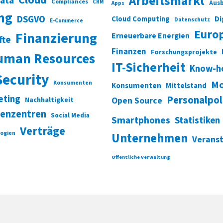
Cloud
Arbeitsmarkt
Data
Compliances
CRM
Ausb
Apps
ung
DSGVO
Di
Cloud Computing
Datenschutz
E-Commerce
Euro
Finanzierung
Erneuerbare Energien
fte
Finanzen
Forschungsprojekte
uman Resources
IT-Sicherheit
Know-h
Security
Mo
Konsumenten
Konsumenten
Mittelstand
eting
Personalpol
Open Source
Nachhaltigkeit
enzentren
Social Media
Smartphones
Statistiken
Verträge
ogien
Unternehmen
Verans
Öffentliche Verwaltung