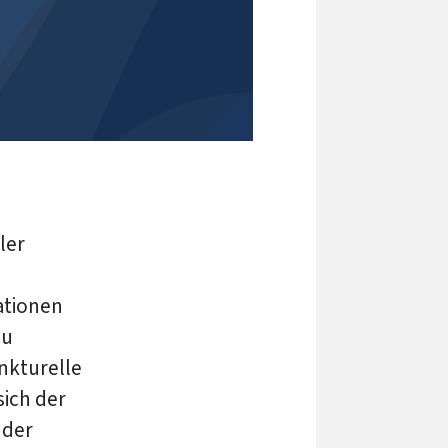
ler
ationen
zu
unkturelle
sich der
 der