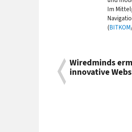
Im Mitte
Navigati
(
BITKOM
Wiredminds erm
innovative Webs