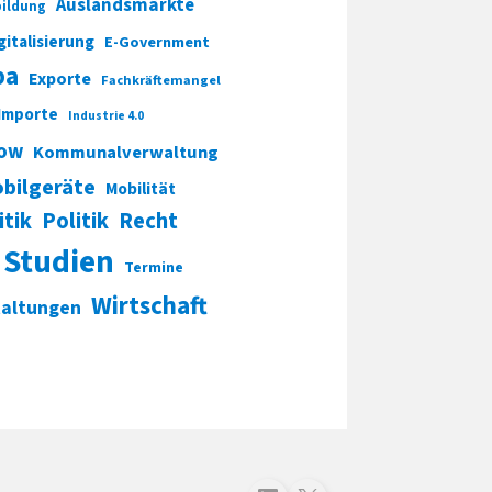
Auslandsmärkte
ildung
gitalisierung
E-Government
pa
Exporte
Fachkräftemangel
Importe
Industrie 4.0
ow
Kommunalverwaltung
bilgeräte
Mobilität
itik
Politik
Recht
Studien
Termine
Wirtschaft
taltungen