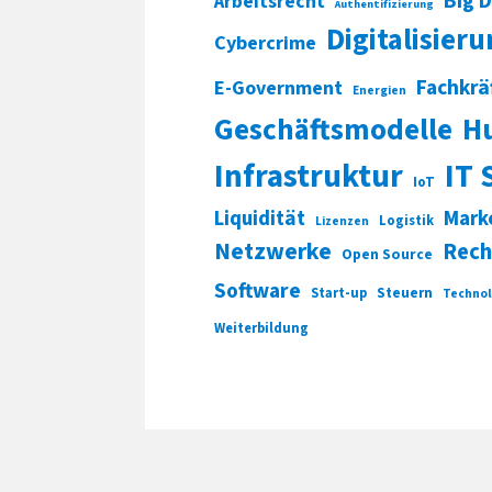
Big 
Arbeitsrecht
Authentifizierung
Digitalisier
Cybercrime
Fachkrä
E-Government
Energien
Geschäftsmodelle
H
Infrastruktur
IT 
IoT
Liquidität
Mark
Logistik
Lizenzen
Netzwerke
Rech
Open Source
Software
Start-up
Steuern
Technol
Weiterbildung