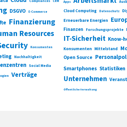
Arbeitsmarkt
Data
Compliances
CRM
Ausb
Apps
ung
DSGVO
Di
Cloud Computing
Datenschutz
E-Commerce
Euro
Finanzierung
Erneuerbare Energien
fte
Finanzen
Forschungsprojekte
uman Resources
IT-Sicherheit
Know-h
Security
Mo
Konsumenten
Konsumenten
Mittelstand
eting
Personalpol
Open Source
Nachhaltigkeit
enzentren
Social Media
Smartphones
Statistiken
Verträge
ogien
Unternehmen
Verans
Öffentliche Verwaltung