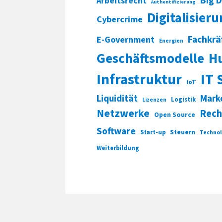
Big 
Arbeitsrecht
Authentifizierung
Digitalisier
Cybercrime
Fachkrä
E-Government
Energien
Geschäftsmodelle
H
Infrastruktur
IT 
IoT
Liquidität
Mark
Logistik
Lizenzen
Netzwerke
Rech
Open Source
Software
Start-up
Steuern
Technol
Weiterbildung