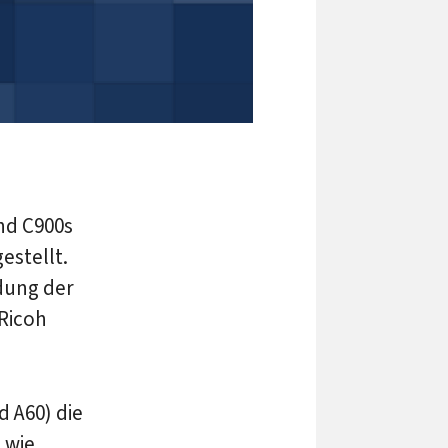
nd C900s
estellt.
ndung der
Ricoh
 A60) die
 wie