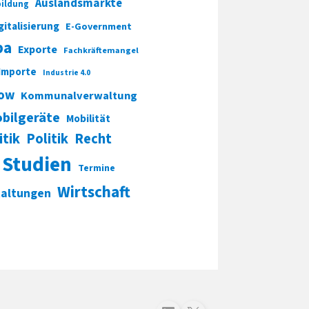
Auslandsmärkte
ildung
gitalisierung
E-Government
pa
Exporte
Fachkräftemangel
Importe
Industrie 4.0
ow
Kommunalverwaltung
bilgeräte
Mobilität
itik
Politik
Recht
Studien
Termine
Wirtschaft
taltungen