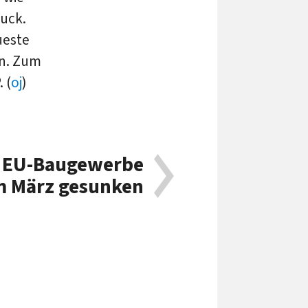
ruck.
ueste
en. Zum
 (
oj
)
m EU-Baugewerbe
m März gesunken