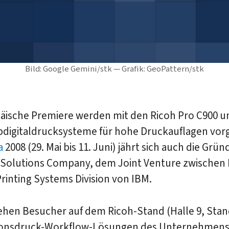
Bild: Google Gemini/stk — Grafik: GeoPattern/stk
päische Premiere werden mit den Ricoh Pro C900 u
bdigitaldrucksysteme für hohe Druckauflagen vorg
a
2008 (29. Mai bis 11. Juni) jährt sich auch die Grü
t Solutions Company, dem Joint Venture zwischen 
rinting Systems Division von IBM.
hen Besucher auf dem Ricoh-Stand (Halle 9, Stand
onsdruck-Workflow-Lösungen des Unternehmens