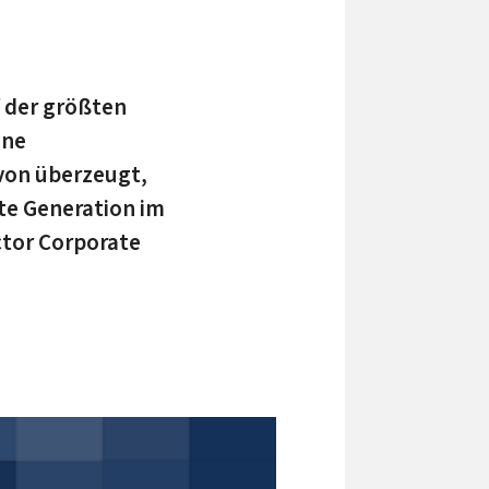
f der größten
ene
avon überzeugt,
te Generation im
ctor Corporate