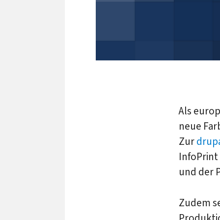
Als euro
neue Far
Zur
drup
InfoPrin
und der P
Zudem se
Produkti