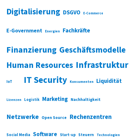
Digitalisierung
DSGVO
E-Commerce
Fachkräfte
E-Government
Energien
Finanzierung
Geschäftsmodelle
Infrastruktur
Human Resources
IT Security
Liquidität
IoT
Konsumenten
Marketing
Nachhaltigkeit
Logistik
Lizenzen
Netzwerke
Rechenzentren
Open Source
Software
Social Media
Start-up
Steuern
Technologien