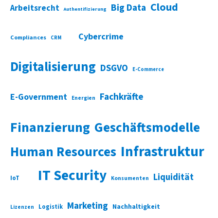
Cloud
Big Data
Arbeitsrecht
Authentifizierung
Cybercrime
Compliances
CRM
Digitalisierung
DSGVO
E-Commerce
Fachkräfte
E-Government
Energien
Finanzierung
Geschäftsmodelle
Infrastruktur
Human Resources
IT Security
Liquidität
IoT
Konsumenten
Marketing
Nachhaltigkeit
Logistik
Lizenzen