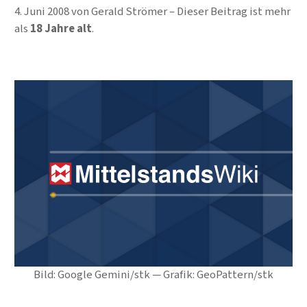
4. Juni 2008
von
Gerald Strömer
Dieser Beitrag ist mehr
als
18 Jahre alt
.
Bild: Google Gemini/stk — Grafik: GeoPattern/stk